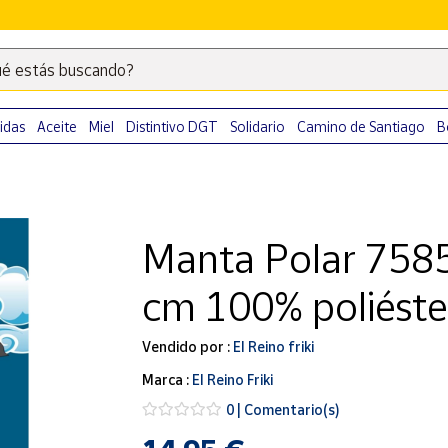
é estás buscando?
Escribe
palabras
clave
idas
Aceite
Miel
Distintivo DGT
Solidario
Camino de Santiago
B
para
buscar
productos
en
Manta Polar 758
Correos
Market
cm 100% poliéste
.
Vendido por :
El Reino friki
Marca :
El Reino Friki
0 | Comentario(s)