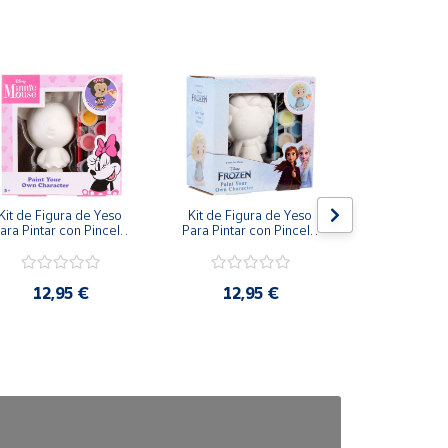
Kit de Figura de Yeso 
Kit de Figura de Yeso 
Kit de Figur
ara Pintar con Pincel y 
Para Pintar con Pincel y 
Para Pintar c
Pinturas de Disney 
Pinturas de Disney Elsa 
Pinturas de
Minnie
Frozen
Cenici
12,95 €
12,95 €
11,9