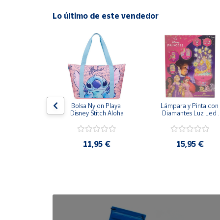
Lo último de este vendedor
Cuenta
Área
cliente
Ubicación
ombrilla De 
Bolsa Nylon Playa 
Lámpara y Pinta con 
 XL Tortugas 
Disney Stitch Aloha
Diamantes Luz Led 
Península
s 80x35cm
Disney Rapunzel - 
y
20cm 3 Intensidades
Baleares
,95 €
11,95 €
15,95 €
Canarias,
Ceuta y
Melilla