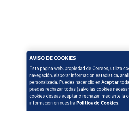
AVISO DE COOKIES
Esta página web, propiedad de Correos, utiliza coo
navegación, elaborar información estadística, anal
personalizada. Puedes hacer clic en
Aceptar
todas
puedes rechazar todas (salvo las cookies necesari
cookies deseas aceptar o rechazar, mediante la 
información en nuestra
Política de Cookies
.