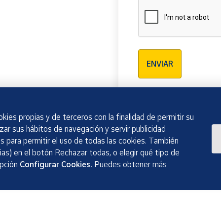
Verificación reCAPTCH
ENVIAR
kies propias y de terceros con la finalidad de permitir su
izar sus hábitos de navegación y servir publicidad
 para permitir el uso de todas las cookies. También
as) en el botón Rechazar todas, o elegir qué tipo de
opción
Configurar Cookies.
Puedes obtener más