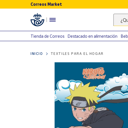
Correos Market
Menú
¿Qu
Nuestro
catálogo
Tienda de Correos
Destacado en alimentación
Beb
Alimentación
INICIO
TEXTILES PARA EL HOGAR
Bebidas
Ocio y cultura
Juguetes y
juegos
Libros y
revistas
Merchandising
y regalos
Tienda de
Correos