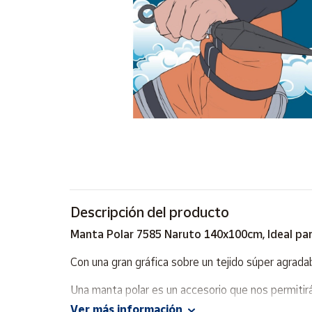
Artesanía
Oficina y
Papelería
Para Canarias,
Ceuta y Melilla
Más
populares
Bono
Cultural
Descripción del producto
Nuestros
vendedores
Manta Polar 7585 Naruto 140x100cm, Ideal para
Las
novedades
Con una gran gráfica sobre un tejido súper agrada
de Correos
Market
Una manta polar es un accesorio que nos permitir
para no pasar frío.
Ver más información