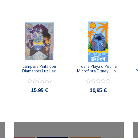
Lámpara Pinta con 
Toalla Playa o Piscina 
Diamantes Luz Led 
Microfibra Disney Lilo y 
P
Disney Frozen Elsa - 
Stitch 140x70cm 
20cm 3 Intensidades
15,95 €
10,95 €