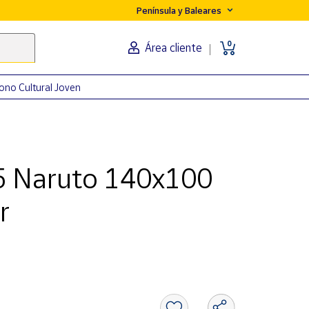
Península y Baleares
0
Área cliente
ono Cultural Joven
5 Naruto 140x100
r