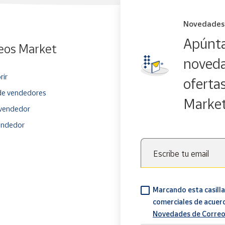
Novedades
Apúnta
eos Market
noveda
rir
oferta
e vendedores
Marke
vendedor
endedor
Escribe tu email
Marcando esta casilla
comerciales de acuer
Novedades de Correo