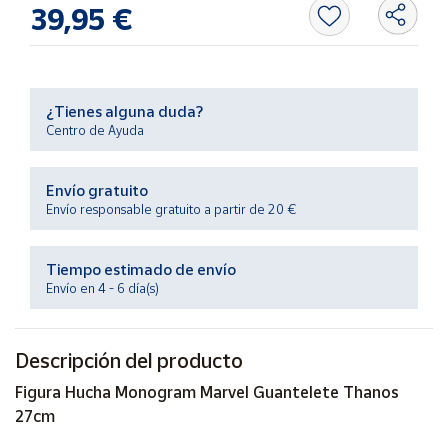
Productos
39,95 €
Solidarios
Ayuda
¿Tienes alguna duda?
Centro de Ayuda
Centro
de ayuda
Envío gratuito
Contacto
Envío responsable gratuito a partir de 20 €
Vendedores
Tiempo estimado de envío
Envío en 4 - 6 día(s)
Mapa de
vendedores
Descripción del producto
Hazte
vendedor
Figura Hucha Monogram Marvel Guantelete Thanos
Área
27cm
vendedor