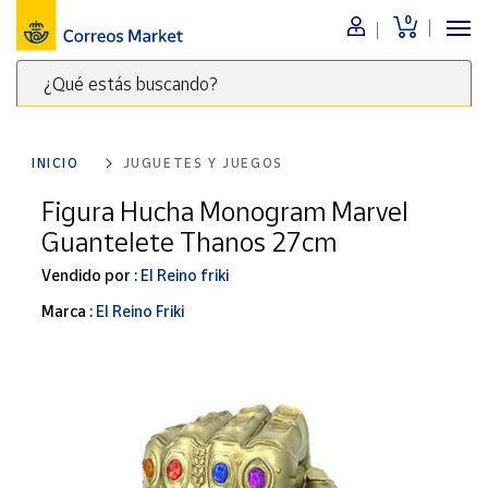
0
Menú
¿Qué estás buscando?
Nuestro
catálogo
Escribe
palabras
INICIO
JUGUETES Y JUEGOS
clave
Alimentación
para
Figura Hucha Monogram Marvel
Bebidas
buscar
Guantelete Thanos 27cm
Ocio y cultura
productos
en
Vendido por :
El Reino friki
Juguetes y
juegos
Correos
Marca :
El Reino Friki
Market
Libros y
.
revistas
Merchandising
y regalos
Tienda de
Correos