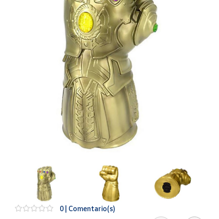
Artesanía
Oficina y
Papelería
Para Canarias,
Ceuta y Melilla
Más
populares
Bono
Cultural
Nuestros
vendedores
Las
novedades
de Correos
Market
0 | Comentario(s)