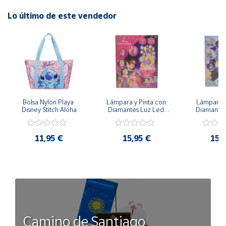
Condición:
Nuevo, producto oficial, 100% original
Lo último de este vendedor
Bolsa Nylon Playa 
Lámpara y Pinta con 
Lámpara P
Disney Stitch Aloha
Diamantes Luz Led 
Diamantes
Disney Rapunzel - 
Disney Froz
20cm 3 Intensidades
20cm 3 In
11,95 €
15,95 €
15,
Camino de Santiago