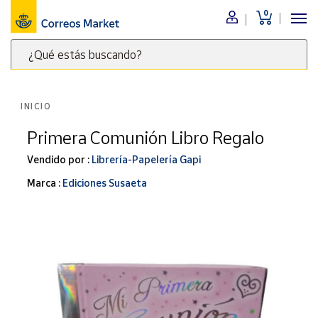
0
Menú
¿Qué estás buscando?
Nuestro
catálogo
Escribe
palabras
INICIO
clave
Alimentación
para
Primera Comunión Libro Regalo
Bebidas
buscar
Ocio y cultura
Vendido por :
Librería-Papelería Gapi
productos
en
Juguetes y
Marca :
Ediciones Susaeta
juegos
Correos
Market
Libros y
.
revistas
Merchandising
y regalos
Tienda de
Correos