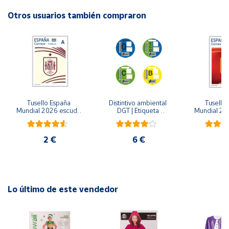
Otros usuarios también compraron
Cuenta
Área
cliente
Ubicación
Tusello España 
Distintivo ambiental 
Tusello 
Mundial 2026 escudo 
DGT | Etiqueta 
Mundial 20
blanco
ambiental oficial
ro
Península
y
2 €
6 €
2
Baleares
Canarias,
Ceuta y
Melilla
Lo último de este vendedor