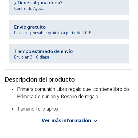
¿Tienes alguna duda?
Productos
Solidarios
Centro de Ayuda
Envío gratuito
Ayuda
Envío responsable gratuito a partir de 20 €
Centro
de ayuda
Tiempo estimado de envío
Envío en 3 - 6 día(s)
Contacto
Descripción del producto
Vendedores
Primera comunión Libro regalo que contiene libro dia
Primera Comunión y Rosario de regalo.
Mapa de
vendedores
Tamaño folio aprox.
Hazte
vendedor
Ver más información
Área
vendedor