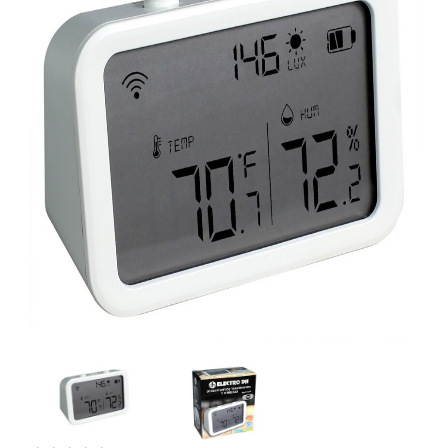
Artesanía
Oficina y
Papelería
Para Canarias,
Ceuta y Melilla
Más
populares
Bono
Cultural
Nuestros
vendedores
Las
novedades
de Correos
Market