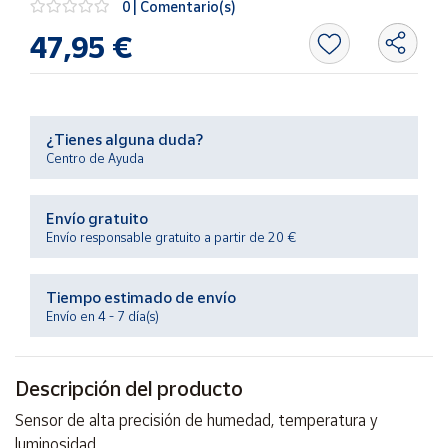
0 | Comentario(s)
Productos
Solidarios
47,95 €
Ayuda
¿Tienes alguna duda?
Centro
Centro de Ayuda
de ayuda
Contacto
Envío gratuito
Envío responsable gratuito a partir de 20 €
Vendedores
Tiempo estimado de envío
Mapa de
Envío en 4 - 7 día(s)
vendedores
Hazte
vendedor
Descripción del producto
Área
Sensor de alta precisión de humedad, temperatura y
vendedor
luminosidad.