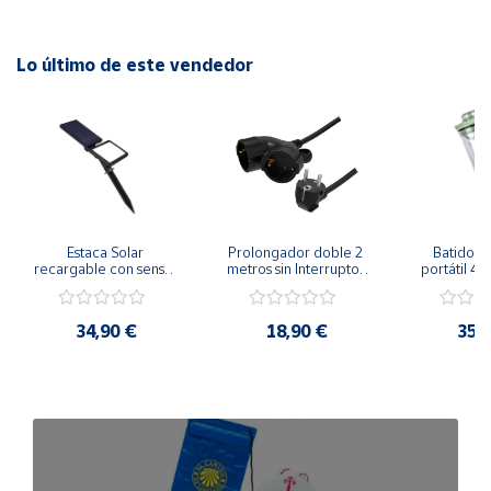
Red Bluetooth: 2.4GHz.
Lo último de este vendedor
Frecuencia Wifi : 2.4GHz.
Alcance de la red 45m.
Alimetacion : 2 pilas AA (Incluidas).
Estaca Solar 
Prolongador doble 2 
Batidora 
recargable con sensor 
metros sin Interruptor 
portátil 40
crepuscular 8W
Negro 3x1,5mm²
batería r
34,90 €
18,90 €
35,