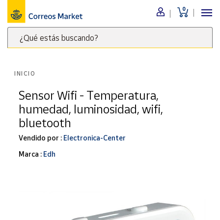
0
Menú
¿Qué estás buscando?
Nuestro
catálogo
Escribe
palabras
INICIO
clave
Alimentación
para
Sensor Wifi - Temperatura,
Bebidas
buscar
humedad, luminosidad, wifi,
Ocio y cultura
productos
bluetooth
en
Juguetes y
juegos
Correos
Vendido por :
Electronica-Center
Market
Libros y
Marca :
Edh
.
revistas
Merchandising
y regalos
Tienda de
Correos