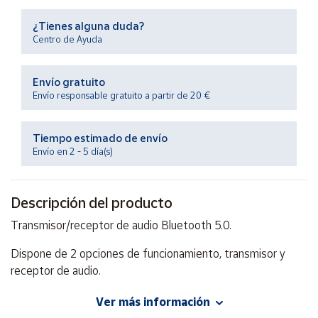
Productos
Solidarios
¿Tienes alguna duda?
Centro de Ayuda
Ayuda
Envío gratuito
Envío responsable gratuito a partir de 20 €
Centro
de ayuda
Tiempo estimado de envío
Contacto
Envío en 2 - 5 día(s)
Vendedores
Descripción del producto
Mapa de
Transmisor/receptor de audio Bluetooth 5.0.
vendedores
Dispone de 2 opciones de funcionamiento, transmisor y
Hazte
receptor de audio.
vendedor
Área
Especificaciones:
Ver más información
vendedor