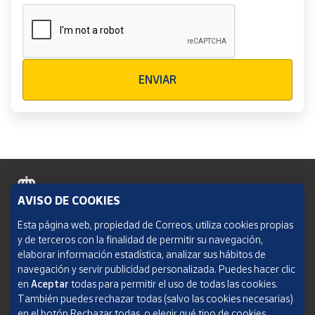
Verificación reCAPTCHA
ENVIAR
AVISO DE COOKIES
Política de cookies
Esta página web, propiedad de Correos, utiliza cookies propias
y de terceros con la finalidad de permitir su navegación,
Aviso legal
elaborar información estadística, analizar sus hábitos de
navegación y servir publicidad personalizada. Puedes hacer clic
Condiciones del servicio
en
Aceptar
todas para permitir el uso de todas las cookies.
También puedes rechazar todas (salvo las cookies necesarias)
Política de Privacidad Web
en el botón Rechazar todas, o elegir qué tipo de cookies