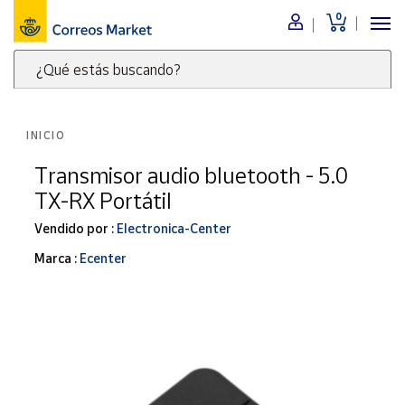
0
Menú
¿Qué estás buscando?
Nuestro
catálogo
Escribe
palabras
INICIO
clave
Alimentación
para
Transmisor audio bluetooth - 5.0
Bebidas
buscar
TX-RX Portátil
Ocio y cultura
productos
en
Vendido por :
Electronica-Center
Juguetes y
juegos
Correos
Marca :
Ecenter
Market
Libros y
.
revistas
Merchandising
y regalos
Tienda de
Correos