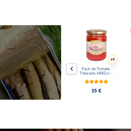
x10
x6
de 
Pack de 10 latas de 
Pack de Tomate 
 
Sardinillas en aceite de 
Triturado V445cc - 
oliva 125 ml
6x400g
31,35 €
15 €