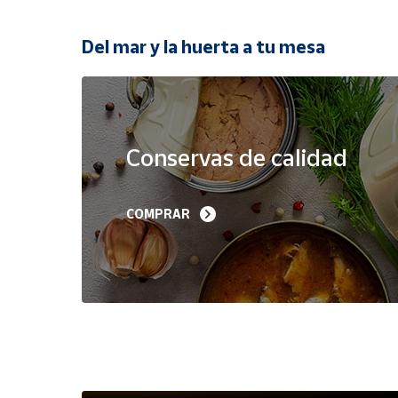
Productos
Solidarios
Del mar y la huerta a tu mesa
Ayuda
Oferta
Centro
de ayuda
Conservas de calidad
Contacto
Filetes de Melva 
Sardinillas en Aceite 
COMPRAR
Canutera de Barbate 
Oliva 40-45 piezas A
Vendedores
525 g
Churrusquiña
35,90 €
7,50 €
6,80 €
Mapa de
vendedores
Hazte
vendedor
Área
vendedor