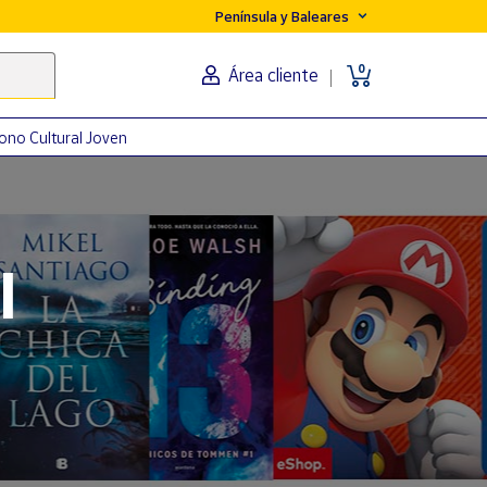
Península y Baleares
0
Área cliente
ono Cultural Joven
orma
l