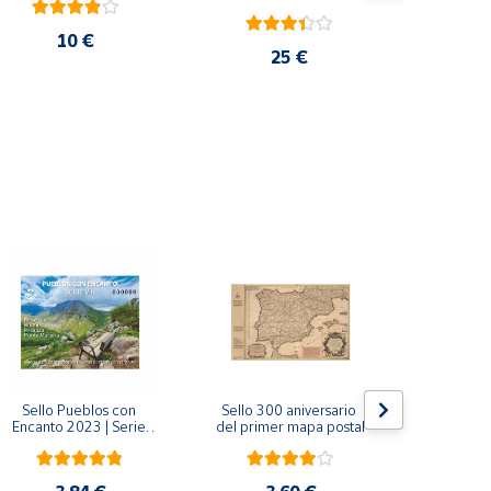
10 €
25 €
Sello Pueblos con 
Sello 300 aniversario 
Sello Mil
Encanto 2023 | Serie 
del primer mapa postal
funda
VIII I Bagergue, Briones, 
Monaste
Pedraza y Ponte 
Salvador d
Maceira | Hoja bloque
(Asturi