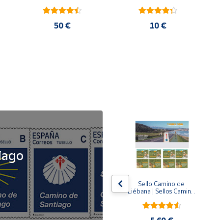
50 €
10 €
NOVEDAD
iago
x5
x5
Tusello Camino de 
Sello Camino de 
ck 
Santiago 2026 | La 
Liébana | Sellos Camino 
Flecha Amarilla | Tarifa 
de Santiago del Norte
A | Pack de 5