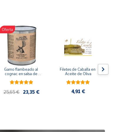
Oferta
Gamo flambeado al 
Filetes de Caballa en 
Pack 
cognac en salsa de 
Aceite de Oliva
compuesto
nueces (865 g)
de co
ela
artes
4,91 €
25,65 €
23,35 €