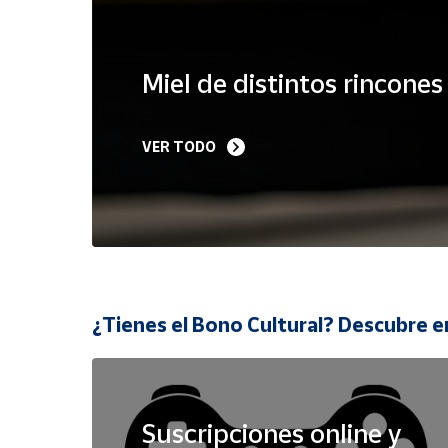
Cuenta
Miel de distintos rincone
Área
cliente
VER TODO
Ubicación
Península
y
Baleares
Canarias,
¿Tienes el Bono Cultural? Descubre e
Ceuta y
Melilla
Suscripciones online y