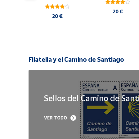
20 €
 €
20 €
Filatelia y el Camino de Santiago
Sellos del Camino de Sant
Sello Iglesia 
Sello Año Jubilar 
VER TODO
prerrománica de 
Lebaniego 2023 I Pa
Priesca. Asturias | Serie 
de 5
Patrimonio Histórico | 
Hoja Bloque