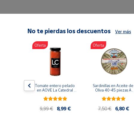
Artesanía
Oficina y
Papelería
Para Canarias,
No te pierdas los descuentos
Ver más
Ceuta y Melilla
Oferta
Oferta
Más
populares
Bono
Cultural
lancos 10-
Tomate entero pelado 
Sardinillas en Aceite de 
o gourmet 
Nuestros
en AOVE La Catedral 
Oliva 40-45 piezas A 
g
ER-630
Churrusquiña
vendedores
Las
9,99 €
9,99 €
8,99 €
7,50 €
6,80 €
novedades
de Correos
Market