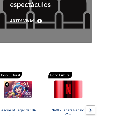
espectáculos
ARTES VIVAS
Bono Cultural
Bono Cultural
Bono Cult
League of Legends 10€
Netflix Tarjeta Regalo 
Gift Card
25€