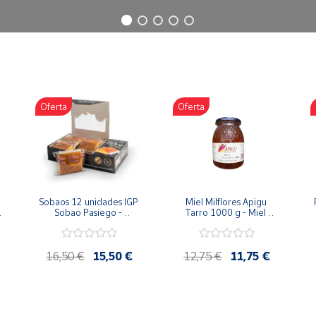
Oferta
Oferta
Sobaos 12 unidades IGP 
Miel Milflores Apigu 
Sobao Pasiego - 
Tarro 1000 g - Miel 
Paquete 1 Kg
Artesana de la Alcarria
16,50 €
15,50 €
12,75 €
11,75 €