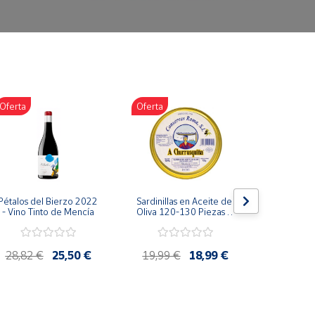
Oferta
Oferta
Oferta
Pétalos del Bierzo 2022 
Sardinillas en Aceite de 
Bonito d
- Vino Tinto de Mencía
Oliva 120-130 Piezas A 
escabeche
Churrusquiña - 
Conservas Gallegas 
Premium
28,82 €
25,50 €
19,99 €
18,99 €
4,85 