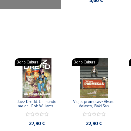
7,50 €
5,60 €
Bono Cultural
Bono Cultural
 
Juez Dredd. Un mundo 
Viejas promesas - Álvaro 
mejor - Rob Williams y 
Velasco, Iñaki San 
Arthur Wyatt
Román y Pedro 
Rodríguez
27,90 €
22,90 €