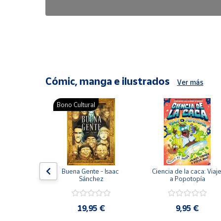
6,47 €
8,25 €
Cómic, manga e ilustrados
Ver más
Bono Cultural
ón del 
Buena Gente - Isaac 
Ciencia de la caca: Viaje
encia en 
Sánchez
a Popotopía
ic
9 €
19,95 €
9,95 €