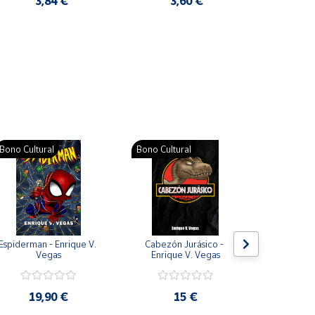
3,84 €
3,60 €
2
Pat
Bono Cultural
Bono Cultural
Bono Cult
Espiderman - Enrique V. 
Cabezón Jurásico - 
Jarripot
Vegas
Enrique V. Vegas
cabezón 
V
19,90 €
15 €
19