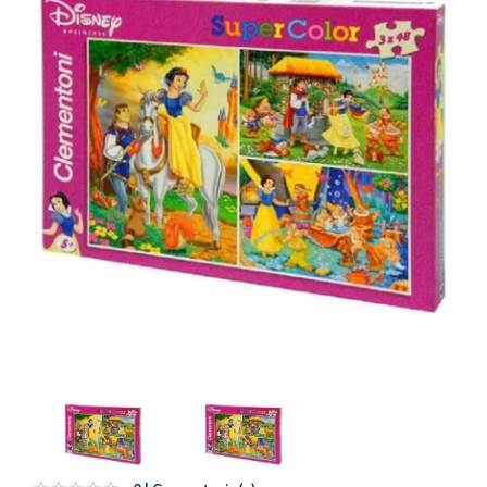
Artesanía
Oficina y
Papelería
Para Canarias,
Ceuta y Melilla
Más
populares
Bono
Cultural
Nuestros
vendedores
Las
novedades
de Correos
Market