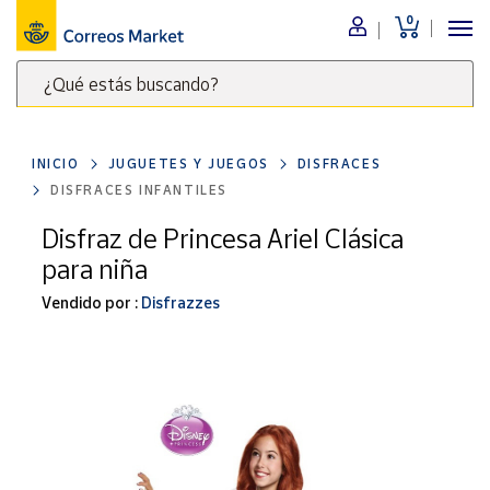
0
Menú
¿Qué estás buscando?
Nuestro
catálogo
Escribe
palabras
INICIO
JUGUETES Y JUEGOS
DISFRACES
clave
Alimentación
DISFRACES INFANTILES
para
Bebidas
buscar
Disfraz de Princesa Ariel Clásica
Ocio y cultura
productos
para niña
en
Juguetes y
juegos
Correos
Vendido por :
Disfrazzes
Market
Libros y
.
revistas
Merchandising
y regalos
Tienda de
Correos