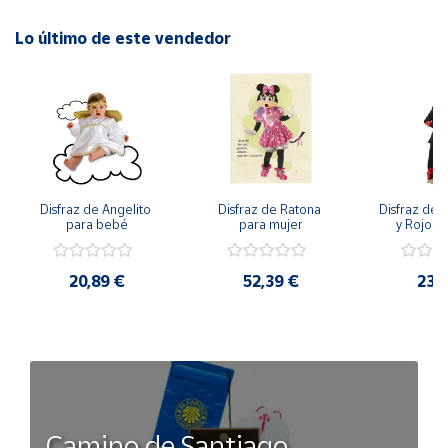
Lo último de este vendedor
Disfraz de Angelito 
Disfraz de Ratona 
Disfraz de N
para bebé
para mujer
y Rojo pa
20,89 €
52,39 €
23,
Camino de Santiago