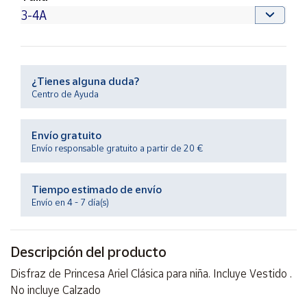
Productos
Solidarios
Ayuda
¿Tienes alguna duda?
Centro de Ayuda
Centro
de ayuda
Contacto
Envío gratuito
Envío responsable gratuito a partir de 20 €
Vendedores
Tiempo estimado de envío
Envío en 4 - 7 día(s)
Mapa de
vendedores
Hazte
Descripción del producto
vendedor
Disfraz de Princesa Ariel Clásica para niña. Incluye Vestido .
Área
No incluye Calzado
vendedor