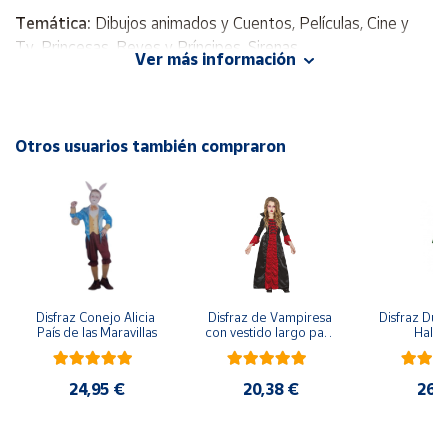
Temática:
Dibujos animados y Cuentos, Películas, Cine y
Cuenta
Tv, Princesas, Reyes y Príncipes, Sirenas
Ver más información
Personajes:
Disney, Princesas Disney, La Sirenita
Área
Incluye
: Vestido
cliente
No Incluye
: Calzado
Otros usuarios también compraron
Ubicación
Península
y
Baleares
Canarias,
Disfraz Conejo Alicia 
Disfraz de Vampiresa 
Disfraz Duen
Ceuta y
País de las Maravillas
con vestido largo para 
Hall
Melilla
niña
24,95 €
20,38 €
26,