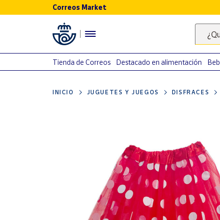
Correos Market
Menú
¿Qu
Nuestro
catálogo
Tienda de Correos
Destacado en alimentación
Beb
Alimentación
INICIO
JUGUETES Y JUEGOS
DISFRACES
Bebidas
Ocio y cultura
Juguetes y
juegos
Libros y
revistas
Merchandising
y regalos
Tienda de
Correos