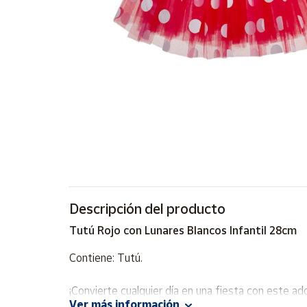
Artesanía
Oficina y
Papelería
Para Canarias,
Ceuta y Melilla
Más
populares
Bono
Cultural
Descripción del producto
Nuestros
vendedores
Tutú Rojo con Lunares Blancos Infantil 28cm
Las
novedades
Contiene: Tutú.
de Correos
Market
¡Convierte cualquier día en una fiesta con este ad
Ver más información