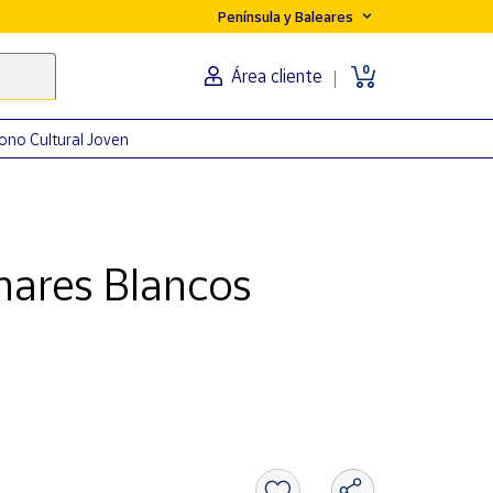
Península y Baleares
0
Área cliente
ono Cultural Joven
nares Blancos