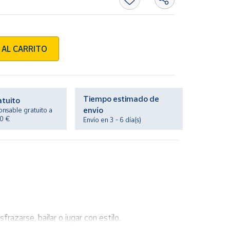
 AL CARRITO
Tiempo estimado de
atuito
envío
onsable gratuito a
20 €
Envío en 3 - 6 día(s)
razarse, bailar o jugar con estilo.