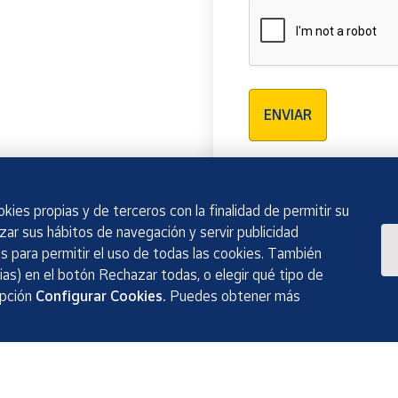
Verificación reCAPTCH
ENVIAR
kies propias y de terceros con la finalidad de permitir su
izar sus hábitos de navegación y servir publicidad
 para permitir el uso de todas las cookies. También
as) en el botón Rechazar todas, o elegir qué tipo de
opción
Configurar Cookies.
Puedes obtener más