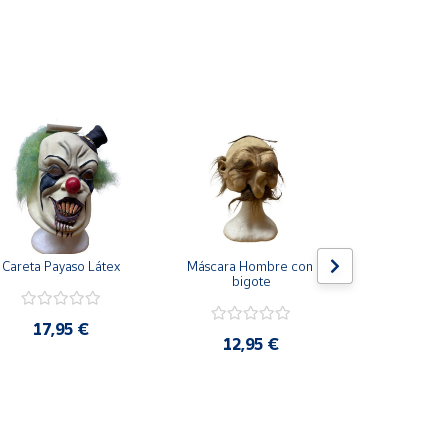
Careta Payaso Látex
Máscara Hombre con 
Careta Mand
bigote
17,95 €
18,9
12,95 €