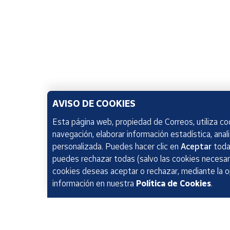
AVISO DE COOKIES
Esta página web, propiedad de Correos, utiliza coo
navegación, elaborar información estadística, anal
personalizada. Puedes hacer clic en
Aceptar
todas
puedes rechazar todas (salvo las cookies necesari
cookies deseas aceptar o rechazar, mediante la 
información en nuestra
Política de Cookies
.