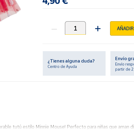
4,90 €
AÑADIR
Unidades
Envío gr
¿Tienes alguna duda?
Envío resp
Centro de Ayuda
partir de 
orable tutú estilo Minnie Mouse! Perfecto para niñas que aman disf