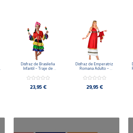
o y coqueto a cualquier ocasión.
Disfraz de Brasileña 
Disfraz de Emperatriz 
Infantil – Traje de 
Romana Adulto – 
Rumbera y Samba 
Vestido de Diosa con 
a 
Tropical (Falda, Camisa 
Toga y Corona de 
y Pañuelo)
Laurel
23,95 €
29,95 €