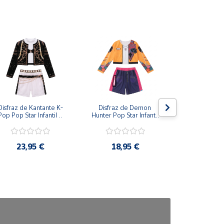
Disfraz de Kantante K-
Disfraz de Demon 
Disfraz de
Pop Pop Star Infantil – 
Hunter Pop Star Infantil 
Clásico con 
Conjunto de 3 Piezas 
– Conjunto Urbano de 
Capa para
para Niña
2 Piezas para Niña
23,95 €
18,95 €
24,9