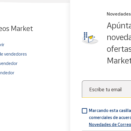
Novedades
Apúnta
eos Market
noveda
rir
oferta
e vendedores
Marke
vendedor
endedor
Escribe tu email
Marcando esta casilla
comerciales de acuer
Novedades de Correo