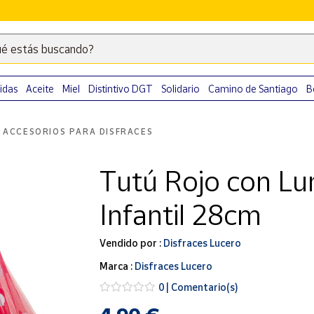
é estás buscando?
Escribe
palabras
clave
idas
Aceite
Miel
Distintivo DGT
Solidario
Camino de Santiago
B
para
buscar
ACCESORIOS PARA DISFRACES
productos
en
Tutú Rojo con Lu
Correos
Market
Infantil 28cm
.
Vendido por :
Disfraces Lucero
Marca :
Disfraces Lucero
0 | Comentario(s)