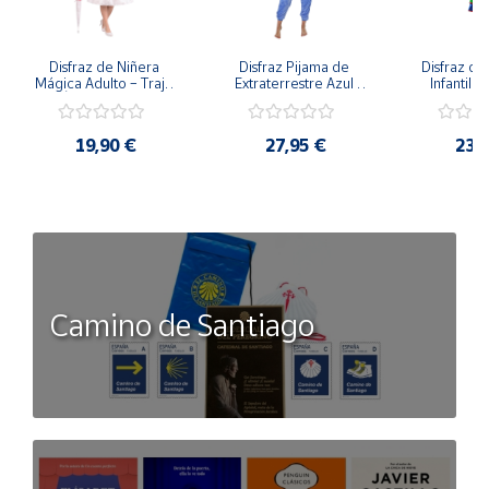
Disfraz de Niñera 
Disfraz Pijama de 
Disfraz de 
Mágica Adulto – Traje 
Extraterrestre Azul 
Infantil –
de Época Victoriana 
para Adulto – Mono 
Rumbera 
de Mary Poppins con 
Kigurumi de 
Tropical 
Sombrero y Cinturón 
Alienígena Adorable
Camisa y
19,90 €
27,95 €
23,
(3 Piezas)
Camino de Santiago