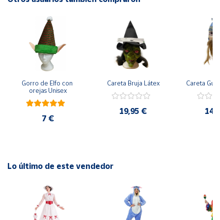
Cuenta
Área
cliente
Gorro de Elfo con 
Careta Bruja Látex
Careta Gue
Ubicación
orejas Unisex
19,95 €
14,
Península
7 €
y
Baleares
Canarias,
Ceuta y
Lo último de este vendedor
Melilla