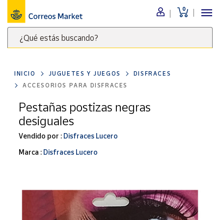
0
Menú
¿Qué estás buscando?
Nuestro
catálogo
Escribe
palabras
INICIO
JUGUETES Y JUEGOS
DISFRACES
clave
Alimentación
ACCESORIOS PARA DISFRACES
para
Bebidas
buscar
Pestañas postizas negras
Ocio y cultura
productos
desiguales
en
Juguetes y
juegos
Correos
Vendido por :
Disfraces Lucero
Market
Libros y
Marca :
Disfraces Lucero
.
revistas
Merchandising
y regalos
Tienda de
Correos