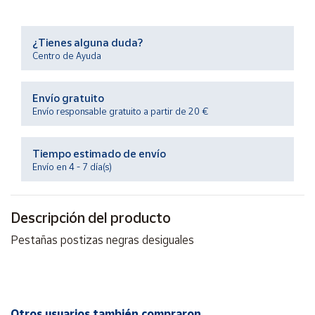
Productos
Solidarios
¿Tienes alguna duda?
Centro de Ayuda
Ayuda
Envío gratuito
Centro
Envío responsable gratuito a partir de 20 €
de ayuda
Contacto
Tiempo estimado de envío
Envío en 4 - 7 día(s)
Vendedores
Descripción del producto
Mapa de
vendedores
Pestañas postizas negras desiguales
Hazte
vendedor
Área
vendedor
Otros usuarios también compraron