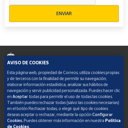
Verificación reCAPTCHA
ENVIAR
AVISO DE COOKIES
Política de cookies
Esta página web, propiedad de Correos, utiliza cookies propias
y de terceros con la finalidad de permitir su navegación,
Aviso legal
elaborar información estadística, analizar sus hábitos de
navegación y servir publicidad personalizada. Puedes hacer clic
Condiciones del servicio
en
Aceptar
todas para permitir el uso de todas las cookies.
También puedes rechazar todas (salvo las cookies necesarias)
Política de Privacidad Web
en el botón Rechazar todas, o elegir qué tipo de cookies
deseas aceptar o rechazar, mediante la opción
Configurar
Informe de transparencia
Cookies.
Puedes obtener más información en nuestra
Política
de Cookies
.
SOCIEDAD ESTATAL CORREOS Y TELÉGRAFOS, S.A., S.M.E. Todos los derechos