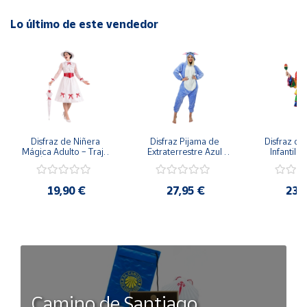
Lo último de este vendedor
Disfraz de Niñera 
Disfraz Pijama de 
Disfraz de 
Mágica Adulto – Traje 
Extraterrestre Azul 
Infantil –
de Época Victoriana 
para Adulto – Mono 
Rumbera 
de Mary Poppins con 
Kigurumi de 
Tropical 
Sombrero y Cinturón 
Alienígena Adorable
Camisa y
19,90 €
27,95 €
23,
(3 Piezas)
Camino de Santiago