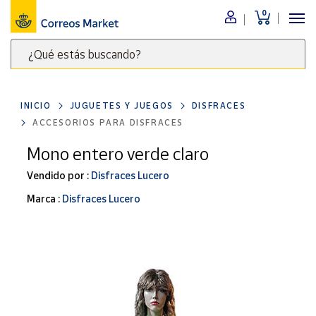
0
Menú
¿Qué estás buscando?
Nuestro
catálogo
Escribe
palabras
INICIO
JUGUETES Y JUEGOS
DISFRACES
clave
Alimentación
ACCESORIOS PARA DISFRACES
para
Bebidas
buscar
Mono entero verde claro
Ocio y cultura
productos
Vendido por :
Disfraces Lucero
en
Juguetes y
juegos
Correos
Marca :
Disfraces Lucero
Market
Libros y
.
revistas
Merchandising
y regalos
Tienda de
Correos