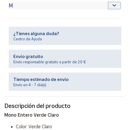
Productos
Solidarios
Ayuda
¿Tienes alguna duda?
Centro de Ayuda
Centro
de ayuda
Envío gratuito
Contacto
Envío responsable gratuito a partir de 20 €
Vendedores
Tiempo estimado de envío
Envío en 4 - 7 día(s)
Mapa de
vendedores
Descripción del producto
Hazte
vendedor
Mono Entero Verde Claro
Área
vendedor
Color: Verde Claro