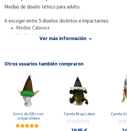
Medias de diseño tétrico para adulto.
Cuenta
A escoger entre 5 diseños distintos e impactantes:
Medias Calavera
Área
Medias Heridas
cliente
Ver más información
Medias Araña
Medias Corazón
Ubicación
Medias Enfermera
Otros usuarios también compraron
Accesorio para vestir tus piernas.
Península
y
Baleares
Canarias,
Ceuta y
Melilla
Gorro de Elfo con 
Careta Bruja Látex
Careta Gue
orejas Unisex
19,95 €
14,