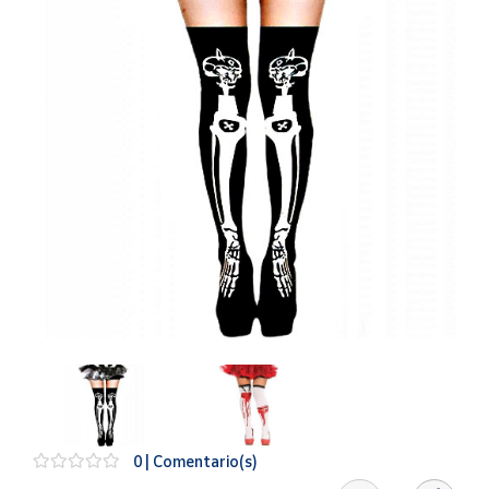
Artesanía
Oficina y
Papelería
Para Canarias,
Ceuta y Melilla
Más
populares
Bono
Cultural
Nuestros
vendedores
Las
novedades
de Correos
Market
0 | Comentario(s)