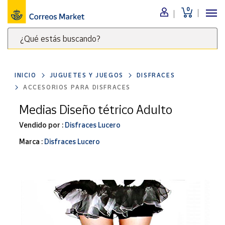
0
Menú
¿Qué estás buscando?
Nuestro
catálogo
Escribe
palabras
INICIO
JUGUETES Y JUEGOS
DISFRACES
clave
Alimentación
ACCESORIOS PARA DISFRACES
para
Bebidas
buscar
Medias Diseño tétrico Adulto
Ocio y cultura
productos
Vendido por :
Disfraces Lucero
en
Juguetes y
juegos
Correos
Marca :
Disfraces Lucero
Market
Libros y
.
revistas
Merchandising
y regalos
Tienda de
Correos