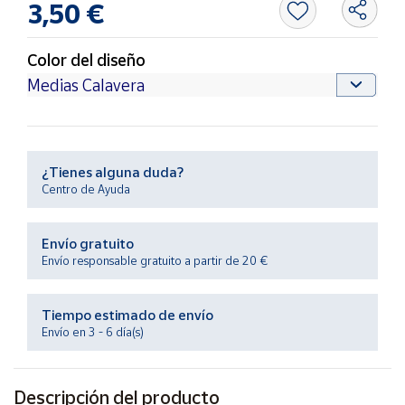
3,50 €
Productos
Solidarios
Color del diseño
Ayuda
Centro
de ayuda
¿Tienes alguna duda?
Contacto
Centro de Ayuda
Vendedores
Envío gratuito
Envío responsable gratuito a partir de 20 €
Mapa de
vendedores
Tiempo estimado de envío
Hazte
Envío en 3 - 6 día(s)
vendedor
Área
vendedor
Descripción del producto