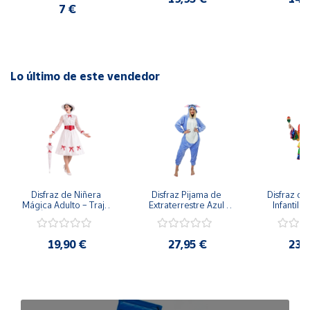
7 €
Lo último de este vendedor
Disfraz de Niñera 
Disfraz Pijama de 
Disfraz de 
Mágica Adulto – Traje 
Extraterrestre Azul 
Infantil –
de Época Victoriana 
para Adulto – Mono 
Rumbera 
de Mary Poppins con 
Kigurumi de 
Tropical 
Sombrero y Cinturón 
Alienígena Adorable
Camisa y
19,90 €
27,95 €
23,
(3 Piezas)