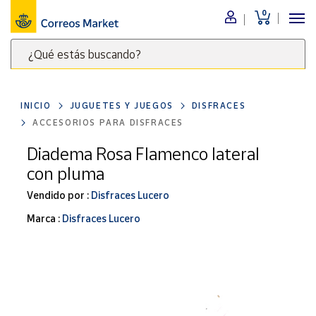
0
Menú
¿Qué estás buscando?
Nuestro
catálogo
Escribe
palabras
INICIO
JUGUETES Y JUEGOS
DISFRACES
clave
Alimentación
ACCESORIOS PARA DISFRACES
para
Bebidas
buscar
Diadema Rosa Flamenco lateral
Ocio y cultura
productos
con pluma
en
Juguetes y
juegos
Correos
Vendido por :
Disfraces Lucero
Market
Libros y
Marca :
Disfraces Lucero
.
revistas
Merchandising
y regalos
Tienda de
Correos