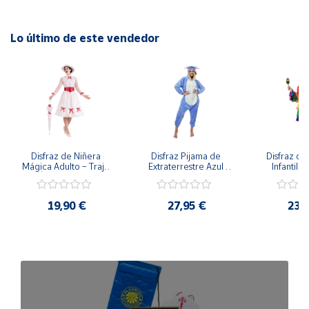
Lo último de este vendedor
Disfraz de Niñera 
Disfraz Pijama de 
Disfraz de 
Mágica Adulto – Traje 
Extraterrestre Azul 
Infantil –
de Época Victoriana 
para Adulto – Mono 
Rumbera 
de Mary Poppins con 
Kigurumi de 
Tropical 
Sombrero y Cinturón 
Alienígena Adorable
Camisa y
19,90 €
27,95 €
23,
(3 Piezas)