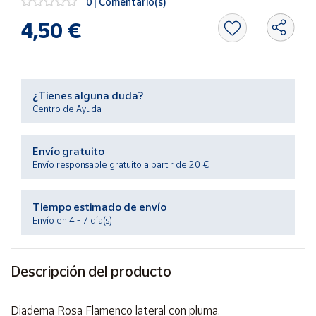
0 | Comentario(s)
Productos
Solidarios
4,50 €
Ayuda
¿Tienes alguna duda?
Centro
Centro de Ayuda
de ayuda
Contacto
Envío gratuito
Envío responsable gratuito a partir de 20 €
Vendedores
Tiempo estimado de envío
Mapa de
Envío en 4 - 7 día(s)
vendedores
Hazte
Descripción del producto
vendedor
Área
vendedor
Diadema Rosa Flamenco lateral con pluma.