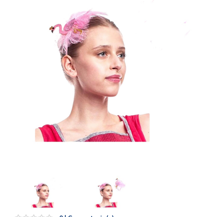
Artesanía
Oficina y
Papelería
Para Canarias,
Ceuta y Melilla
Más
populares
Bono
Cultural
Nuestros
vendedores
Las
novedades
de Correos
Market