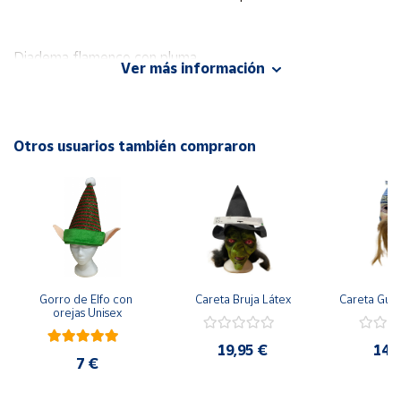
Cuenta
Diadema flamenco con pluma
Ver más información
Área
cliente
Otros usuarios también compraron
Ubicación
Península
y
Baleares
Canarias,
Ceuta y
Gorro de Elfo con 
Careta Bruja Látex
Careta Gue
Melilla
orejas Unisex
19,95 €
14,
7 €