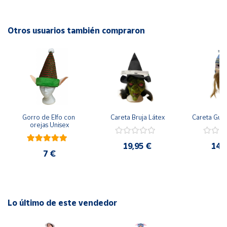
Cuenta
Otros usuarios también compraron
Área
cliente
Ubicación
Gorro de Elfo con 
Careta Bruja Látex
Careta Gue
Península
orejas Unisex
y
Baleares
19,95 €
14,
7 €
Canarias,
Ceuta y
Melilla
Lo último de este vendedor