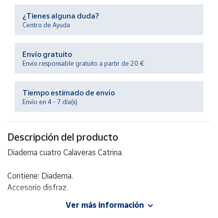
Productos
Solidarios
¿Tienes alguna duda?
Centro de Ayuda
Ayuda
Envío gratuito
Envío responsable gratuito a partir de 20 €
Centro
de ayuda
Tiempo estimado de envío
Contacto
Envío en 4 - 7 día(s)
Vendedores
Descripción del producto
Diadema cuatro Calaveras Catrina.
Mapa de
vendedores
Contiene: Diadema.
Hazte
vendedor
Accesorio disfraz.
Área
Ver más información
vendedor