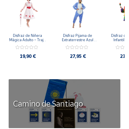
Disfraz de Niñera 
Disfraz Pijama de 
Disfraz de 
Mágica Adulto – Traje 
Extraterrestre Azul 
Infantil –
de Época Victoriana 
para Adulto – Mono 
Rumbera 
de Mary Poppins con 
Kigurumi de 
Tropical 
Sombrero y Cinturón 
Alienígena Adorable
Camisa y
19,90 €
27,95 €
23,
(3 Piezas)
Camino de Santiago