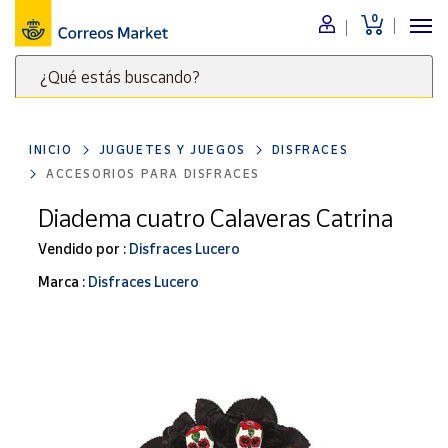
0
Menú
¿Qué estás buscando?
Nuestro
catálogo
Escribe
palabras
INICIO
JUGUETES Y JUEGOS
DISFRACES
clave
Alimentación
ACCESORIOS PARA DISFRACES
para
Bebidas
buscar
Diadema cuatro Calaveras Catrina
Ocio y cultura
productos
Vendido por :
Disfraces Lucero
en
Juguetes y
juegos
Correos
Marca :
Disfraces Lucero
Market
Libros y
.
revistas
Merchandising
y regalos
Tienda de
Correos