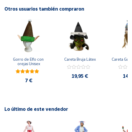
Otros usuarios también compraron
Cuenta
Área
cliente
Ubicación
Gorro de Elfo con 
Careta Bruja Látex
Careta Gue
orejas Unisex
Península
y
19,95 €
14,
7 €
Baleares
Canarias,
Ceuta y
Melilla
Lo último de este vendedor