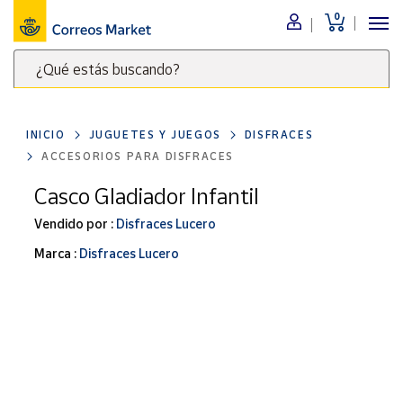
0
Menú
¿Qué estás buscando?
Nuestro
catálogo
Escribe
palabras
INICIO
JUGUETES Y JUEGOS
DISFRACES
clave
Alimentación
ACCESORIOS PARA DISFRACES
para
Bebidas
buscar
Casco Gladiador Infantil
Ocio y cultura
productos
Vendido por :
Disfraces Lucero
en
Juguetes y
juegos
Correos
Marca :
Disfraces Lucero
Market
Libros y
.
revistas
Merchandising
y regalos
Tienda de
Correos