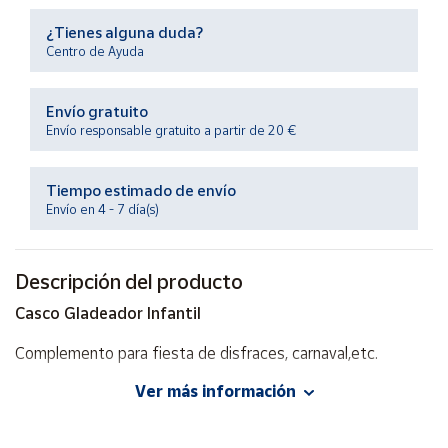
Productos
Solidarios
¿Tienes alguna duda?
Centro de Ayuda
Ayuda
Envío gratuito
Envío responsable gratuito a partir de 20 €
Centro
de ayuda
Tiempo estimado de envío
Contacto
Envío en 4 - 7 día(s)
Vendedores
Descripción del producto
Casco Gladeador Infantil
Mapa de
vendedores
Complemento para fiesta de disfraces, carnaval,etc.
Hazte
vendedor
Ver más información
Área
vendedor