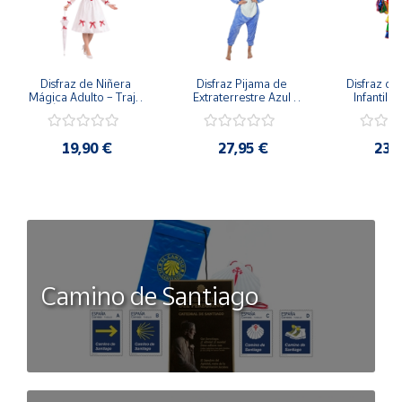
Disfraz de Niñera 
Disfraz Pijama de 
Disfraz de 
Mágica Adulto – Traje 
Extraterrestre Azul 
Infantil –
de Época Victoriana 
para Adulto – Mono 
Rumbera 
de Mary Poppins con 
Kigurumi de 
Tropical 
Sombrero y Cinturón 
Alienígena Adorable
Camisa y
19,90 €
27,95 €
23,
(3 Piezas)
Camino de Santiago