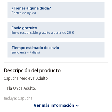
Productos
Solidarios
¿Tienes alguna duda?
Centro de Ayuda
Ayuda
Envío gratuito
Envío responsable gratuito a partir de 20 €
Centro
de ayuda
Tiempo estimado de envío
Contacto
Envío en 2 - 7 día(s)
Vendedores
Descripción del producto
Capucha Medieval Adulto.
Mapa de
vendedores
Talla Unica Adulto.
Hazte
vendedor
Incluye: Capucha.
Área
Ver más información
100% Poliéster.
vendedor