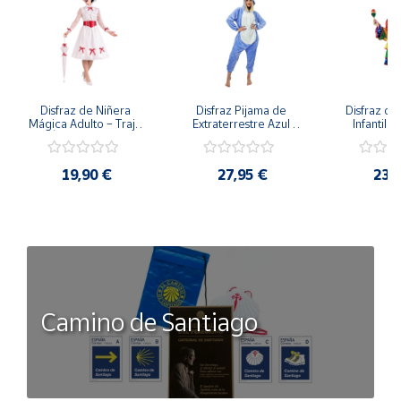
Disfraz de Niñera 
Disfraz Pijama de 
Disfraz de 
Mágica Adulto – Traje 
Extraterrestre Azul 
Infantil –
de Época Victoriana 
para Adulto – Mono 
Rumbera 
de Mary Poppins con 
Kigurumi de 
Tropical 
Sombrero y Cinturón 
Alienígena Adorable
Camisa y
19,90 €
27,95 €
23,
(3 Piezas)
Camino de Santiago