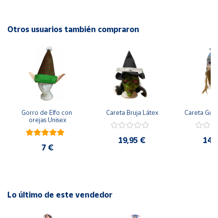
Cuenta
Otros usuarios también compraron
Área
cliente
Ubicación
Gorro de Elfo con 
Careta Bruja Látex
Careta Gue
Península
orejas Unisex
y
Baleares
19,95 €
14,
7 €
Canarias,
Ceuta y
Melilla
Lo último de este vendedor