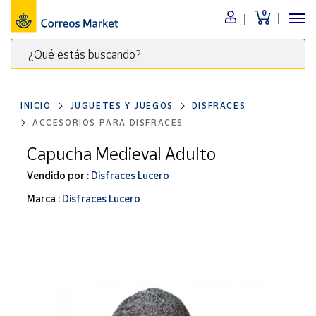
0
Menú
¿Qué estás buscando?
Nuestro
catálogo
Escribe
palabras
INICIO
JUGUETES Y JUEGOS
DISFRACES
clave
Alimentación
ACCESORIOS PARA DISFRACES
para
Bebidas
buscar
Capucha Medieval Adulto
Ocio y cultura
productos
Vendido por :
Disfraces Lucero
en
Juguetes y
juegos
Correos
Marca :
Disfraces Lucero
Market
Libros y
.
revistas
Merchandising
y regalos
Tienda de
Correos