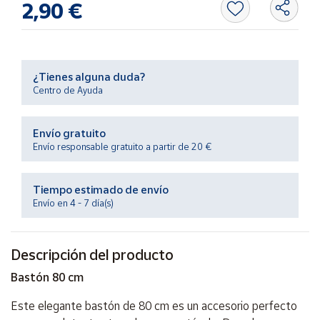
2,90 €
Productos
Solidarios
Ayuda
¿Tienes alguna duda?
Centro de Ayuda
Centro
de ayuda
Envío gratuito
Contacto
Envío responsable gratuito a partir de 20 €
Vendedores
Tiempo estimado de envío
Envío en 4 - 7 día(s)
Mapa de
vendedores
Descripción del producto
Hazte
vendedor
Bastón 80 cm
Área
Este elegante bastón de 80 cm es un accesorio perfecto
vendedor