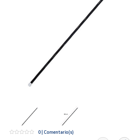
Artesanía
Oficina y
Papelería
Para Canarias,
Ceuta y Melilla
Más
populares
Bono
Cultural
Nuestros
vendedores
Las
novedades
de Correos
Market
0 | Comentario(s)