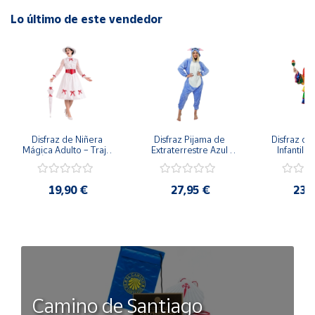
Lo último de este vendedor
Disfraz de Niñera 
Disfraz Pijama de 
Disfraz de 
Mágica Adulto – Traje 
Extraterrestre Azul 
Infantil –
de Época Victoriana 
para Adulto – Mono 
Rumbera 
de Mary Poppins con 
Kigurumi de 
Tropical 
Sombrero y Cinturón 
Alienígena Adorable
Camisa y
19,90 €
27,95 €
23,
(3 Piezas)
Camino de Santiago