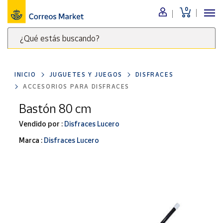
0
Menú
¿Qué estás buscando?
Nuestro
catálogo
Escribe
palabras
INICIO
JUGUETES Y JUEGOS
DISFRACES
clave
Alimentación
ACCESORIOS PARA DISFRACES
para
Bebidas
buscar
Bastón 80 cm
Ocio y cultura
productos
Vendido por :
Disfraces Lucero
en
Juguetes y
juegos
Correos
Marca :
Disfraces Lucero
Market
Libros y
.
revistas
Merchandising
y regalos
Tienda de
Correos