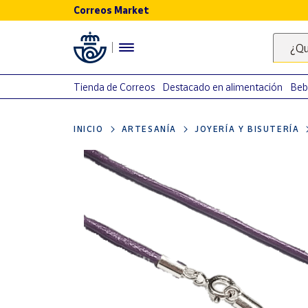
Correos Market
Menú
¿Qu
Nuestro
catálogo
Tienda de Correos
Destacado en alimentación
Beb
Alimentación
INICIO
ARTESANÍA
JOYERÍA Y BISUTERÍA
Bebidas
Ocio y cultura
Juguetes y
juegos
Libros y
revistas
Merchandising
y regalos
Tienda de
Correos