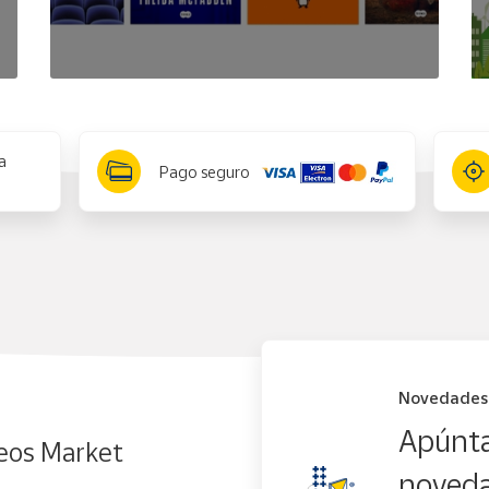
a
Pago seguro
Novedades
Apúnta
eos Market
noveda