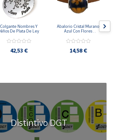
Colgante Nombres Y 
Abalorio Cristal Murano 
Juego Gem
Niños De Plata De Ley
Azul Con Flores 
Acero Ino
Naranjas
Cuadr
42,53 €
14,58 €
34,6
Distintivo DGT