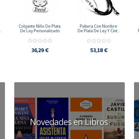
Colgante Niño De Plata 
Pulsera Con Nombre 
 
De Ley Personalizado
De Plata De Ley Y Cinta 
De Goma
36,29 €
53,18 €
Novedades en Libros