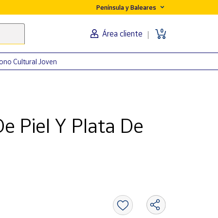
Península y Baleares
0
Área cliente
ono Cultural Joven
 Piel Y Plata De