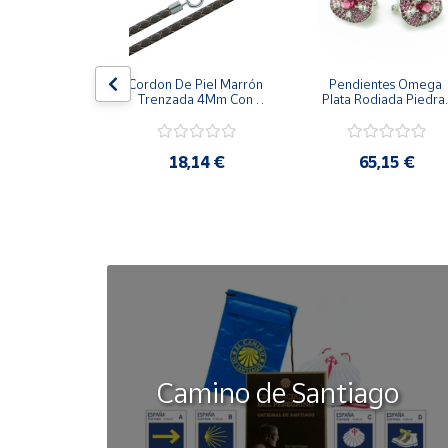
Cuenta
la Cerco De 
Cordon De Piel Marrón 
Pendientes Omega 
zones 
Trenzada 4Mm Con 
Plata Rodiada Piedras
Área
alizada 
Terminal De Plata De 
Rosas Con Circonitas
cliente
s De Plata
45Cm
,42 €
18,14 €
65,15 €
Ubicación
Península
y
Baleares
Canarias,
Ceuta y
Melilla
Camino de Santiago