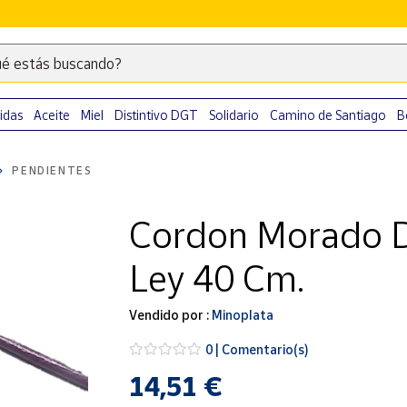
é estás buscando?
Escribe
palabras
clave
idas
Aceite
Miel
Distintivo DGT
Solidario
Camino de Santiago
B
para
buscar
PENDIENTES
productos
en
Cordon Morado De
Correos
Market
Ley 40 Cm.
.
Vendido por :
Minoplata
0 | Comentario(s)
14,51 €