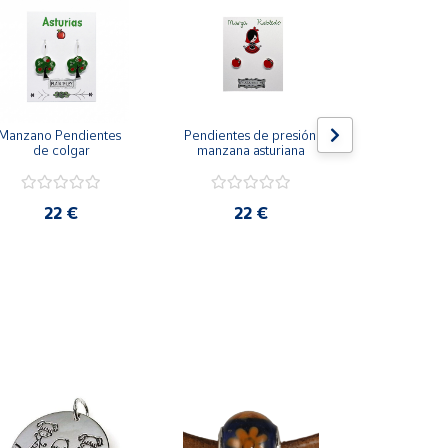
Manzano Pendientes 
Pendientes de presión 
La Neña Pend
de colgar
manzana asturiana
presión
22 €
22 €
22