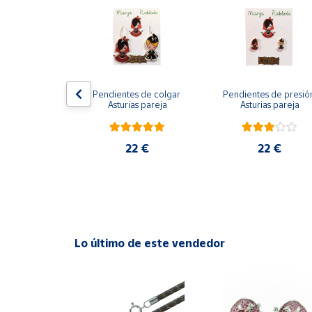
Productos
Solidarios
Ayuda
os Ángeles 
Pendientes de colgar 
Pendientes de presión
Centro
es de colgar
Asturias pareja
Asturias pareja
de ayuda
Contacto
2 €
22 €
22 €
Vendedores
Mapa de
vendedores
Lo último de este vendedor
Hazte
vendedor
Área
vendedor