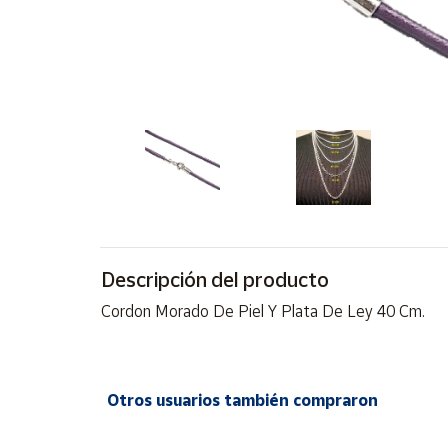
Artesanía
Oficina y
Papelería
Para Canarias,
Ceuta y Melilla
Más
populares
Bono
Cultural
Descripción del producto
Nuestros
Cordon Morado De Piel Y Plata De Ley 40 Cm.
vendedores
Las
novedades
de Correos
Otros usuarios también compraron
Market