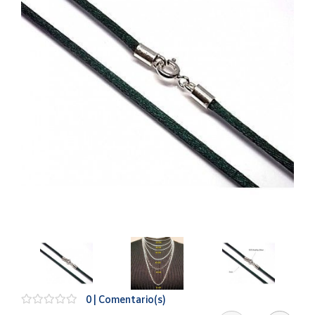
Artesanía
Oficina y
Papelería
Para Canarias,
Ceuta y Melilla
Más
populares
Bono
Cultural
Nuestros
vendedores
Las
novedades
de Correos
Market
0 | Comentario(s)