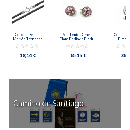
Cordon De Piel 
Pendientes Omega 
Colgante 
Marrón Trenzada 
Plata Rodiada Piedras 
Plata D
4Mm Con Terminal De 
Rosas Con Circonitas
Person
Plata De 45Cm
18,14 €
65,15 €
36,
Camino de Santiago