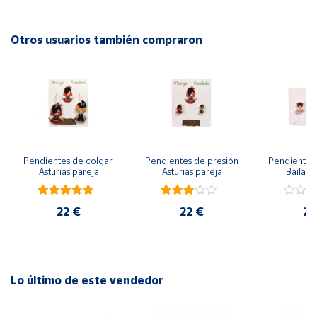
Cuenta
Otros usuarios también compraron
Área
cliente
Ubicación
Pendientes de colgar 
Pendientes de presión 
Pendientes 
Península
Asturias pareja
Asturias pareja
Bailarin
y
Baleares
22 €
22 €
22
Canarias,
Ceuta y
Melilla
Lo último de este vendedor