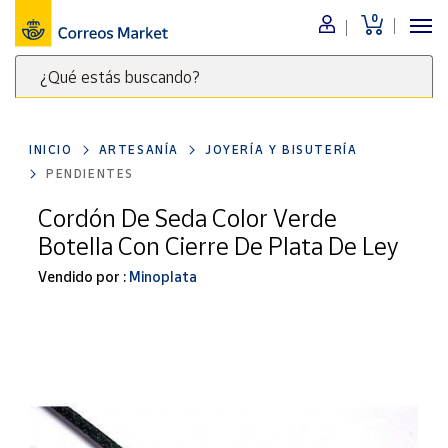
0
Menú
¿Qué estás buscando?
Nuestro
catálogo
Escribe
palabras
INICIO
ARTESANÍA
JOYERÍA Y BISUTERÍA
clave
Alimentación
PENDIENTES
para
Bebidas
buscar
Cordón De Seda Color Verde
Ocio y cultura
productos
Botella Con Cierre De Plata De Ley
en
Juguetes y
juegos
Correos
Vendido por :
Minoplata
Market
Libros y
.
revistas
Merchandising
y regalos
Tienda de
Correos