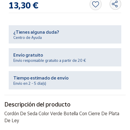
13,30 €
Productos
Solidarios
Ayuda
¿Tienes alguna duda?
Centro de Ayuda
Centro
de ayuda
Envío gratuito
Contacto
Envío responsable gratuito a partir de 20 €
Vendedores
Tiempo estimado de envío
Envío en 2 - 5 día(s)
Mapa de
vendedores
Descripción del producto
Hazte
vendedor
Cordón De Seda Color Verde Botella Con Cierre De Plata
De Ley
Área
vendedor