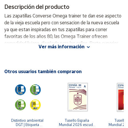
Descripción del producto
Cuenta
Las zapatillas Converse Omega trainer te dan ese aspecto
de la vieja escuela pero con sensacion de la nueva escuela
Área
ya que estan inspiradas en tus zapatillas para correr
cliente
favoritas de los años 80, las Omega Trainer ofrecen
comodidad liviana, diseñada para las calles. Parte superior
Ver más información
de malla con toques de gamuza inspirados en estilos de los
Ubicación
años 80. La plantilla Converse Comfort ayuda a proporcionar
una comodidad óptima Una entresuela de EVA liviana ayuda
Península
a proporcionar una comodidad óptima sin volumen. Toques
Otros usuarios también compraron
y
de color expresan tu estilo Star Chevron representa el
Baleares
legado de deporte y estilo urbano de Converse. ! No te las
Canarias,
pierdas ¡
Ceuta y
Melilla
Distintivo ambiental 
Tusello España 
Tusello 
DGT | Etiqueta 
Mundial 2026 escudo 
Mundial 20