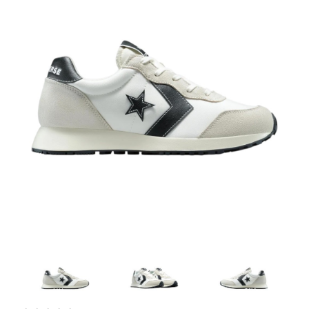
Artesanía
Oficina y
Papelería
Para Canarias,
Ceuta y Melilla
Más
populares
Bono
Cultural
Nuestros
vendedores
Las
novedades
de Correos
Market