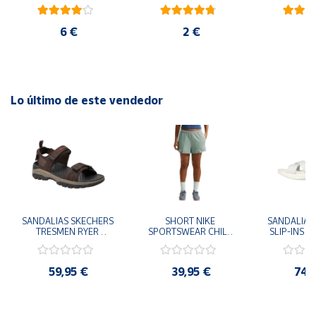
ambiental oficial
blanco
ro
6 €
2 €
2
Lo último de este vendedor
SANDALIAS SKECHERS 
SHORT NIKE 
SANDALIAS 
TRESMEN RYER 
SPORTSWEAR CHILL 
SLIP-INS U
MARRON CHOCOLATE 
TERRY VERDE II3980-
3.0 NEVER
205112-CHOC 
006 PANTALONES 
BLANCO
HOMBRE SANDALIAS 
CORTOS MUJER
119975
59,95 €
39,95 €
74,
COMODAS
SANDALIAS
MU