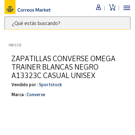
0
Menú
¿Qué estás buscando?
Nuestro
catálogo
Escribe
palabras
INICIO
clave
Alimentación
para
ZAPATILLAS CONVERSE OMEGA
Bebidas
buscar
TRAINER BLANCAS NEGRO
Ocio y cultura
productos
A13323C CASUAL UNISEX
en
Juguetes y
juegos
Correos
Vendido por :
Sportstock
Market
Libros y
Marca :
Converse
.
revistas
Merchandising
y regalos
Tienda de
Correos