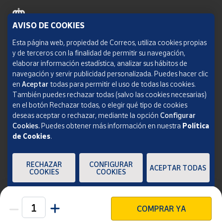
AVISO DE COOKIES
Política de cookies
Esta página web, propiedad de Correos, utiliza cookies propias
y de terceros con la finalidad de permitir su navegación,
Aviso legal
elaborar información estadística, analizar sus hábitos de
navegación y servir publicidad personalizada. Puedes hacer clic
Condiciones del servicio
en
Aceptar
todas para permitir el uso de todas las cookies.
También puedes rechazar todas (salvo las cookies necesarias)
Política de Privacidad Web
en el botón Rechazar todas, o elegir qué tipo de cookies
deseas aceptar o rechazar, mediante la opción
Configurar
Informe de transparencia
Cookies.
Puedes obtener más información en nuestra
Política
de Cookies
.
SOCIEDAD ESTATAL CORREOS Y TELÉGRAFOS, S.A., S.M.E. Todos los derechos
reservados.
RECHAZAR
CONFIGURAR
ACEPTAR TODAS
COOKIES
COOKIES
COMPRAR YA
Unidades