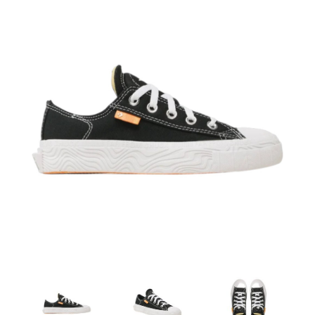
Artesanía
Oficina y
Papelería
Para Canarias,
Ceuta y Melilla
Más
populares
Bono
Cultural
Nuestros
vendedores
Las
novedades
de Correos
Market