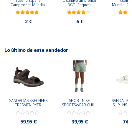
Tusello España 
Distintivo ambiental 
Tusello 
Campeones Mundial 
DGT | Etiqueta 
Mundial 20
clásico se encuentra con lo contemporáneo.
2026
ambiental oficial
ro
2 €
6 €
2
Lo último de este vendedor
SANDALIAS SKECHERS 
SHORT NIKE 
SANDALIAS 
TRESMEN RYER 
SPORTSWEAR CHILL 
SLIP-INS U
MARRON CHOCOLATE 
TERRY VERDE II3980-
3.0 NEVER
205112-CHOC 
006 PANTALONES 
BLANCO
HOMBRE SANDALIAS 
CORTOS MUJER
119975
59,95 €
39,95 €
74,
COMODAS
SANDALIAS
MU