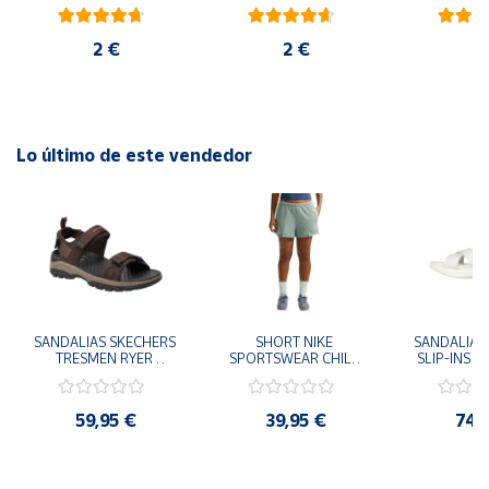
blanco
rojo
ambiental
2 €
2 €
6
Lo último de este vendedor
SANDALIAS SKECHERS 
SHORT NIKE 
SANDALIAS 
TRESMEN RYER 
SPORTSWEAR CHILL 
SLIP-INS U
MARRON CHOCOLATE 
TERRY VERDE II3980-
3.0 NEVER
205112-CHOC 
006 PANTALONES 
BLANCO
HOMBRE SANDALIAS 
CORTOS MUJER
119975
59,95 €
39,95 €
74,
COMODAS
SANDALIAS
MU