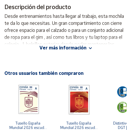
Descripción del producto
Cuenta
Desde entrenamientos hasta llegar al trabajo, esta mochila
te da lo que necesitas. Un gran compartimiento con cierre
Área
ofrece espacio para el calzado o para un conjunto adicional
cliente
de ropa para el gim , así como tus libros y tu laptop para el
colegio . 1 bolsillos exterior donde poder mantener los
Ver más información
aparatos electrónicos y los accesorios imprescindibles
Ubicación
pequeños organizados y almacenados de forma segura -
Capacidad: 21 litros - Medidas 42 (alto) x 28 (ancho) x 18
Península
(fondo) cm . - Incluye 1 estuche para meter lápices o lo que
Otros usuarios también compraron
y
quieras - Composición: 100 % poliéster - correas de hombro
Baleares
ajustables - respaldo ligeramente reforzado - Con
Canarias,
compartimento interior tipo bolsillo grande ¡Corre a por tu
Ceuta y
Melilla
talla antes de que se vuelvan a agotar!
Tusello España 
Tusello España 
Distintivo 
Mundial 2026 escudo 
Mundial 2026 escudo 
DGT | Et