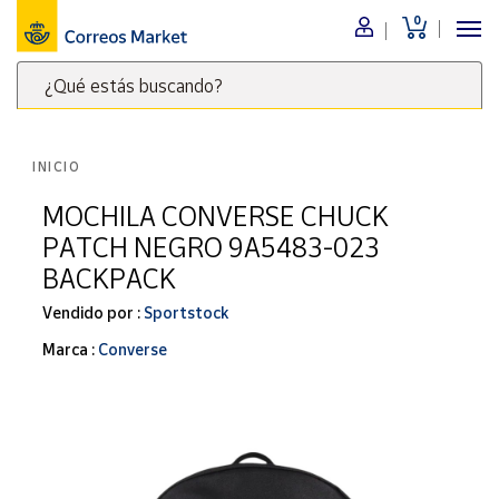
0
Menú
¿Qué estás buscando?
Nuestro
catálogo
Escribe
palabras
INICIO
clave
Alimentación
para
MOCHILA CONVERSE CHUCK
Bebidas
buscar
PATCH NEGRO 9A5483-023
Ocio y cultura
productos
BACKPACK
en
Juguetes y
juegos
Correos
Vendido por :
Sportstock
Market
Libros y
Marca :
Converse
.
revistas
Merchandising
y regalos
Tienda de
Correos