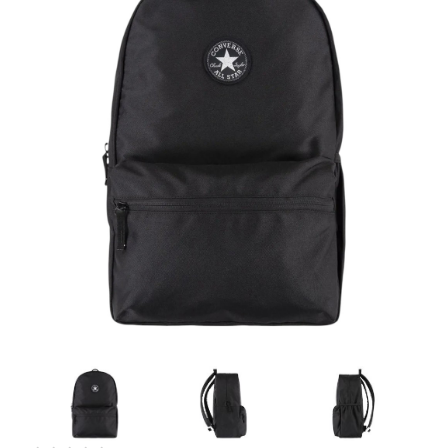
Artesanía
Oficina y
Papelería
Para Canarias,
Ceuta y Melilla
Más
populares
Bono
Cultural
Nuestros
vendedores
Las
novedades
de Correos
Market