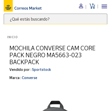
0
Menú
¿Qué estás buscando?
Nuestro
catálogo
Escribe
palabras
INICIO
clave
Alimentación
para
MOCHILA CONVERSE CAM CORE
Bebidas
buscar
PACK NEGRO MA5663-023
Ocio y cultura
productos
BACKPACK
en
Juguetes y
juegos
Correos
Vendido por :
Sportstock
Market
Libros y
Marca :
Converse
.
revistas
Merchandising
y regalos
Tienda de
Correos