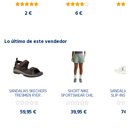
2026
ambiental oficial
bla
2 €
6 €
2
Lo último de este vendedor
SANDALIAS SKECHERS 
SHORT NIKE 
SANDALIAS 
TRESMEN RYER 
SPORTSWEAR CHILL 
SLIP-INS U
MARRON CHOCOLATE 
TERRY VERDE II3980-
3.0 NEVER
205112-CHOC 
006 PANTALONES 
BLANCO
HOMBRE SANDALIAS 
CORTOS MUJER
119975
59,95 €
39,95 €
74,
COMODAS
SANDALIAS
MU