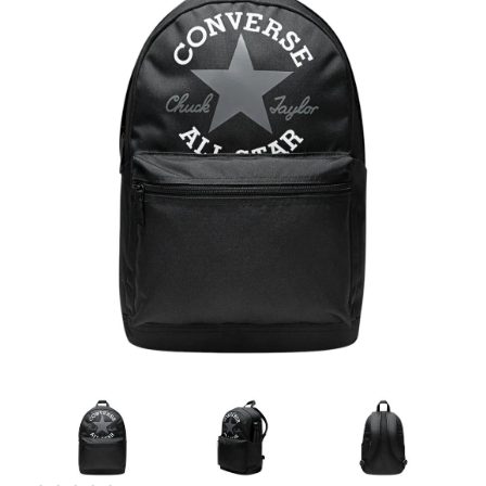
Artesanía
Oficina y
Papelería
Para Canarias,
Ceuta y Melilla
Más
populares
Bono
Cultural
Nuestros
vendedores
Las
novedades
de Correos
Market