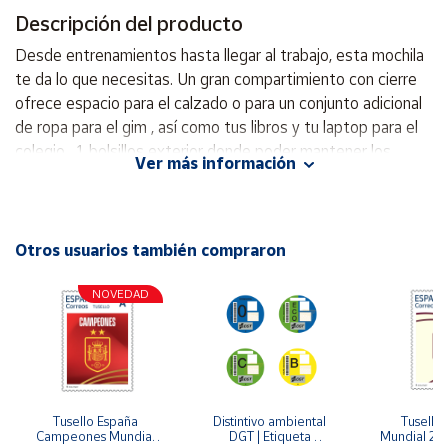
Descripción del producto
Cuenta
Desde entrenamientos hasta llegar al trabajo, esta mochila
te da lo que necesitas. Un gran compartimiento con cierre
Área
ofrece espacio para el calzado o para un conjunto adicional
cliente
de ropa para el gim , así como tus libros y tu laptop para el
colegio . 1 bolsillos exterior donde poder mantener los
Ver más información
aparatos electrónicos y los accesorios imprescindibles
Ubicación
pequeños organizados y almacenados de forma segura -
Capacidad: 21 litros - Medidas 42 (alto) x 28 (ancho) x 18
Península
(fondo) cm . - Incluye 1 estuche para meter lápices o lo que
Otros usuarios también compraron
y
quieras - Composición: 100 % poliéster - correas de hombro
Baleares
ajustables - respaldo ligeramente reforzado - Con
NOVEDAD
Canarias,
compartimento interior tipo bolsillo grande
Ceuta y
Melilla
Tusello España 
Distintivo ambiental 
Tusello 
Campeones Mundial 
DGT | Etiqueta 
Mundial 20