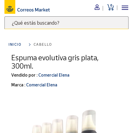
0
Menú
¿Qué estás buscando?
Nuestro
catálogo
Escribe
palabras
INICIO
CABELLO
clave
Alimentación
para
Espuma evolutiva gris plata,
Bebidas
buscar
300ml.
Ocio y cultura
productos
en
Vendido por :
Comercial Elena
Juguetes y
juegos
Correos
Marca :
Comercial Elena
Market
Libros y
.
revistas
Merchandising
y regalos
Tienda de
Correos