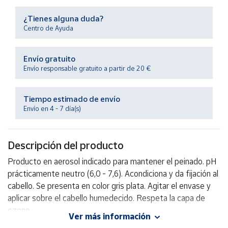
Productos
Solidarios
¿Tienes alguna duda?
Centro de Ayuda
Ayuda
Envío gratuito
Envío responsable gratuito a partir de 20 €
Centro
de ayuda
Tiempo estimado de envío
Contacto
Envío en 4 - 7 día(s)
Vendedores
Descripción del producto
Mapa de
Producto en aerosol indicado para mantener el peinado. pH
vendedores
prácticamente neutro (6,0 - 7,6). Acondiciona y da fijación al
Hazte
cabello. Se presenta en color gris plata. Agitar el envase y
vendedor
aplicar sobre el cabello humedecido. Respeta la capa de
ozono.
Área
Ver más información
vendedor