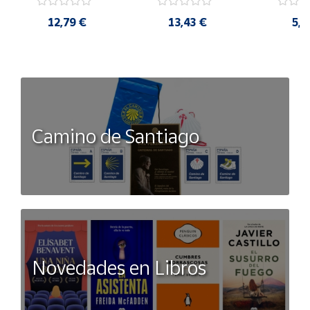
12,79 €
13,43 €
5,9
Camino de Santiago
Novedades en Libros