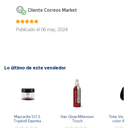
Cliente Correos Market
Publicado el 06 may, 2024
Lo último de este vendedor
Mascarilla S.O.S. 
Hair Gloss Millenium 
Tinte Viole
Traybell Essentia 
Touch
color 4.5
200ml
medio