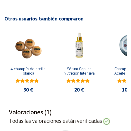
Envase de 300ml.
Cuenta
Otros usuarios también compraron
Área
cliente
Ubicación
4 champús de arcilla 
Sérum Capilar 
Champú só
Península
blanca
Nutrición Intensiva
Aceite de
y
7
Baleares
30 €
20 €
10,
Canarias,
Ceuta y
Melilla
Valoraciones (1)
Todas las valoraciones están verificadas