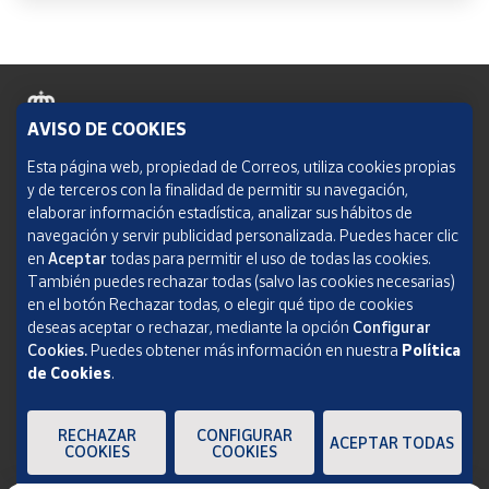
AVISO DE COOKIES
Política de cookies
Esta página web, propiedad de Correos, utiliza cookies propias
y de terceros con la finalidad de permitir su navegación,
Aviso legal
elaborar información estadística, analizar sus hábitos de
navegación y servir publicidad personalizada. Puedes hacer clic
Condiciones del servicio
en
Aceptar
todas para permitir el uso de todas las cookies.
También puedes rechazar todas (salvo las cookies necesarias)
Política de Privacidad Web
en el botón Rechazar todas, o elegir qué tipo de cookies
deseas aceptar o rechazar, mediante la opción
Configurar
Informe de transparencia
Cookies.
Puedes obtener más información en nuestra
Política
de Cookies
.
SOCIEDAD ESTATAL CORREOS Y TELÉGRAFOS, S.A., S.M.E. Todos los derechos
reservados.
RECHAZAR
CONFIGURAR
ACEPTAR TODAS
COOKIES
COOKIES