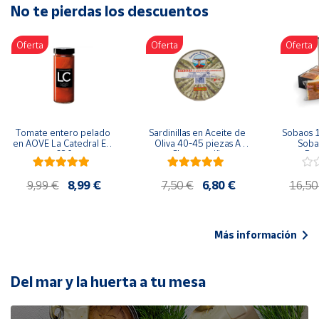
No te pierdas los descuentos
Artesanía
Oficina y
Oferta
Oferta
Oferta
Papelería
Para Canarias,
Ceuta y Melilla
Más
Tomate entero pelado 
Sardinillas en Aceite de 
Sobaos 1
populares
en AOVE La Catedral ER-
Oliva 40-45 piezas A 
Sobao
630
Churrusquiña
Paq
Bono
9,99 €
8,99 €
7,50 €
6,80 €
16,50
Cultural
Nuestros
vendedores
Más información
Las
novedades
de Correos
Del mar y la huerta a tu mesa
Market