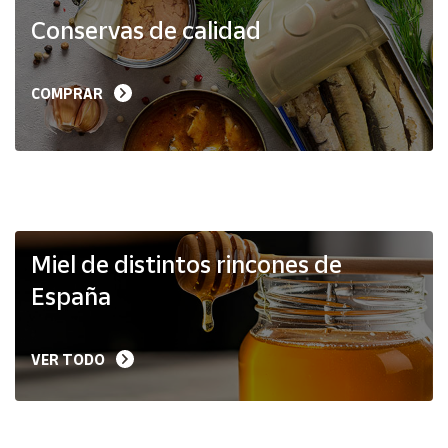
Productos
Conservas de calidad
Solidarios
Ayuda
COMPRAR
Centro
de ayuda
Contacto
Vendedores
Miel de distintos rincones de
España
Mapa de
vendedores
VER TODO
Hazte
vendedor
Área
vendedor