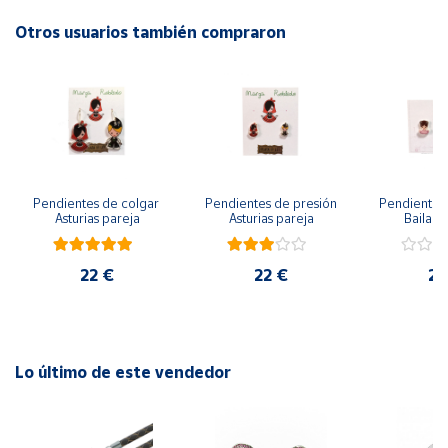
Otros usuarios también compraron
Cuenta
Área
cliente
Ubicación
Pendientes de colgar 
Pendientes de presión 
Pendientes 
Asturias pareja
Asturias pareja
Bailarin
Península
y
Baleares
22 €
22 €
22
Canarias,
Ceuta y
Melilla
Lo último de este vendedor