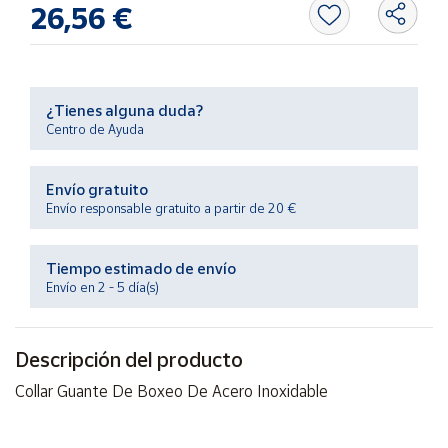
26,56 €
Productos
Solidarios
Ayuda
¿Tienes alguna duda?
Centro de Ayuda
Centro
de ayuda
Envío gratuito
Contacto
Envío responsable gratuito a partir de 20 €
Vendedores
Tiempo estimado de envío
Envío en 2 - 5 día(s)
Mapa de
vendedores
Descripción del producto
Hazte
vendedor
Collar Guante De Boxeo De Acero Inoxidable
Área
vendedor