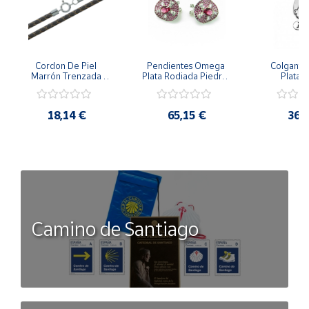
Cordon De Piel 
Pendientes Omega 
Colgante 
Marrón Trenzada 
Plata Rodiada Piedras 
Plata D
4Mm Con Terminal De 
Rosas Con Circonitas
Person
Plata De 45Cm
18,14 €
65,15 €
36,
Camino de Santiago