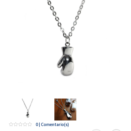
Artesanía
Oficina y
Papelería
Para Canarias,
Ceuta y Melilla
Más
populares
Bono
Cultural
Nuestros
vendedores
Las
novedades
de Correos
Market
0 | Comentario(s)