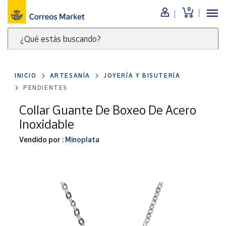
0
Menú
¿Qué estás buscando?
Nuestro
catálogo
Escribe
palabras
INICIO
ARTESANÍA
JOYERÍA Y BISUTERÍA
clave
Alimentación
PENDIENTES
para
Bebidas
buscar
Collar Guante De Boxeo De Acero
Ocio y cultura
productos
Inoxidable
en
Juguetes y
juegos
Correos
Vendido por :
Minoplata
Market
Libros y
.
revistas
Merchandising
y regalos
Tienda de
Correos