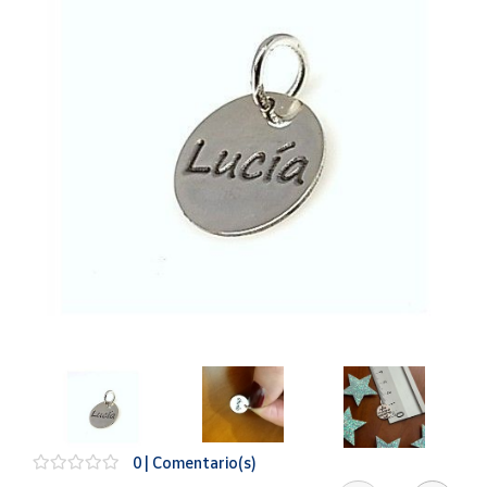
Artesanía
Oficina y
Papelería
Para Canarias,
Ceuta y Melilla
Más
populares
Bono
Cultural
Nuestros
vendedores
Las
novedades
de Correos
Market
0 | Comentario(s)