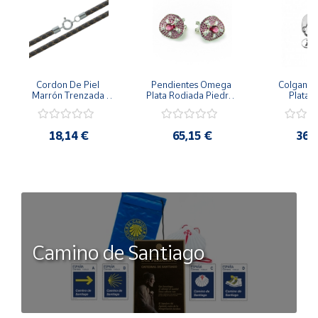
Cordon De Piel 
Pendientes Omega 
Colgante 
Marrón Trenzada 
Plata Rodiada Piedras 
Plata D
4Mm Con Terminal De 
Rosas Con Circonitas
Person
Plata De 45Cm
18,14 €
65,15 €
36,
Camino de Santiago