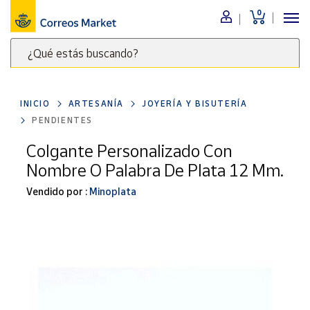
0
Menú
¿Qué estás buscando?
Nuestro
catálogo
Escribe
palabras
INICIO
ARTESANÍA
JOYERÍA Y BISUTERÍA
clave
Alimentación
PENDIENTES
para
Bebidas
buscar
Colgante Personalizado Con
Ocio y cultura
productos
Nombre O Palabra De Plata 12 Mm.
en
Juguetes y
juegos
Correos
Vendido por :
Minoplata
Market
Libros y
.
revistas
Merchandising
y regalos
Tienda de
Correos