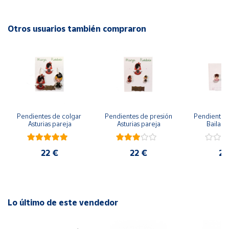
Cuenta
Otros usuarios también compraron
Área
cliente
Ubicación
Pendientes de colgar 
Pendientes de presión 
Pendientes 
Península
Asturias pareja
Asturias pareja
Bailarin
y
Baleares
22 €
22 €
22
Canarias,
Ceuta y
Melilla
Lo último de este vendedor