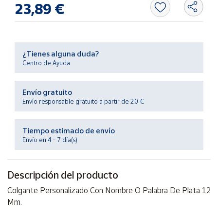
23,89 €
Productos
Solidarios
Ayuda
¿Tienes alguna duda?
Centro de Ayuda
Centro
de ayuda
Envío gratuito
Contacto
Envío responsable gratuito a partir de 20 €
Vendedores
Tiempo estimado de envío
Envío en 4 - 7 día(s)
Mapa de
vendedores
Descripción del producto
Hazte
vendedor
Colgante Personalizado Con Nombre O Palabra De Plata 12
Mm.
Área
vendedor