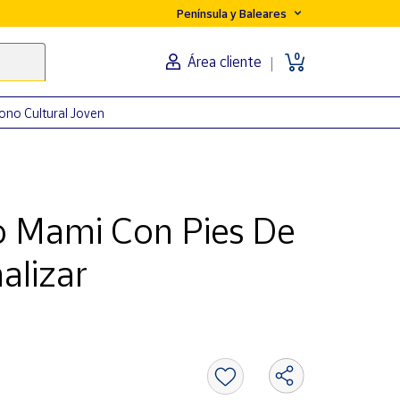
Península y Baleares
0
Área cliente
ono Cultural Joven
o Mami Con Pies De
alizar