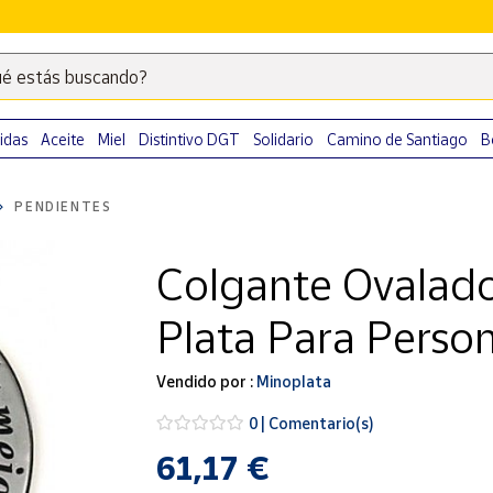
é estás buscando?
Escribe
palabras
clave
idas
Aceite
Miel
Distintivo DGT
Solidario
Camino de Santiago
B
para
buscar
PENDIENTES
productos
en
Colgante Ovalad
Correos
Market
Plata Para Person
.
Vendido por :
Minoplata
0 | Comentario(s)
61,17 €