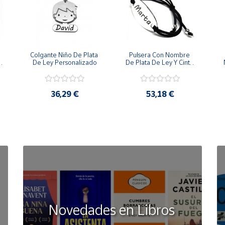
Colgante Niño De Plata 
Pulsera Con Nombre 
 
De Ley Personalizado
De Plata De Ley Y Cinta 
De Goma
36,29 €
53,18 €
Novedades en Libros