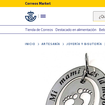
Correos Market
Menú
¿Qu
Nuestro
catálogo
Tienda de Correos
Destacado en alimentación
Beb
Alimentación
INICIO
ARTESANÍA
JOYERÍA Y BISUTERÍA
Bebidas
Ocio y cultura
Juguetes y
juegos
Libros y
revistas
Merchandising
y regalos
Tienda de
Correos