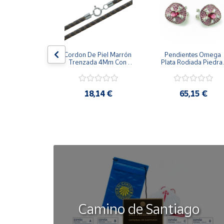
Cuenta
Área
la Cerco De 
Cordon De Piel Marrón 
Pendientes Omega 
cliente
zones 
Trenzada 4Mm Con 
Plata Rodiada Piedras
alizada 
Terminal De Plata De 
Rosas Con Circonitas
s De Plata
45Cm
Ubicación
,42 €
18,14 €
65,15 €
Península
y
Baleares
Canarias,
Ceuta y
Melilla
Camino de Santiago