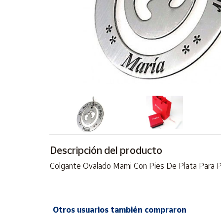
Artesanía
Oficina y
Papelería
Para Canarias,
Ceuta y Melilla
Más
populares
Bono
Cultural
Descripción del producto
Nuestros
vendedores
Colgante Ovalado Mami Con Pies De Plata Para P
Las
novedades
de Correos
Market
Otros usuarios también compraron