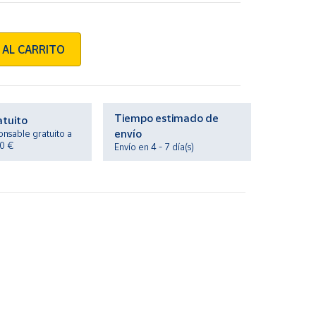
 AL CARRITO
Tiempo estimado de
atuito
envío
onsable gratuito a
20 €
Envío en 4 - 7 día(s)