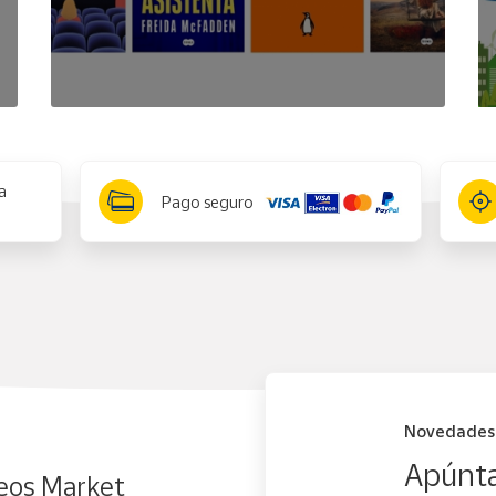
a
Pago seguro
Novedades
Apúnta
eos Market