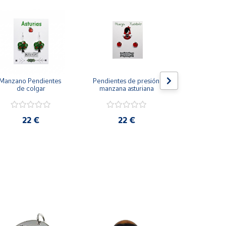
Manzano Pendientes 
Pendientes de presión 
La Neña Pend
de colgar
manzana asturiana
presión
22 €
22 €
22