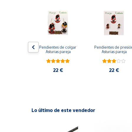
Productos
Solidarios
Ayuda
Centro
 de presión 
Pendientes de colgar 
Pendientes de presión
de ayuda
ina azul
Asturias pareja
Asturias pareja
Contacto
2 €
22 €
22 €
Vendedores
Mapa de
vendedores
Hazte
Lo último de este vendedor
vendedor
Área
vendedor