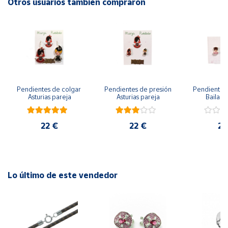
Otros usuarios también compraron
Cuenta
Área
cliente
Pendientes de colgar 
Pendientes de presión 
Pendientes 
Ubicación
Asturias pareja
Asturias pareja
Bailarin
Península
22 €
22 €
22
y
Baleares
Canarias,
Ceuta y
Melilla
Lo último de este vendedor