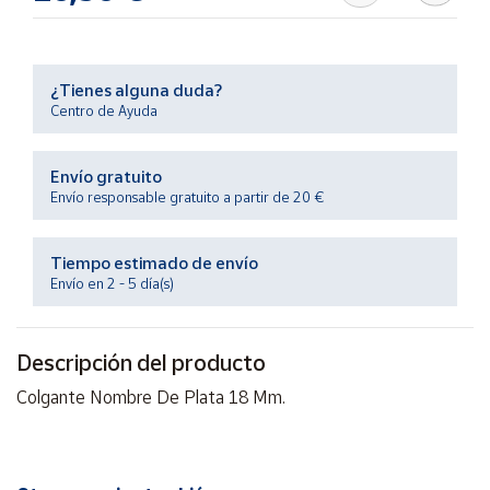
Productos
Solidarios
¿Tienes alguna duda?
Ayuda
Centro de Ayuda
Centro
Envío gratuito
de ayuda
Envío responsable gratuito a partir de 20 €
Contacto
Tiempo estimado de envío
Vendedores
Envío en 2 - 5 día(s)
Mapa de
Descripción del producto
vendedores
Colgante Nombre De Plata 18 Mm.
Hazte
vendedor
Área
vendedor