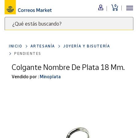
0
Menú
¿Qué estás buscando?
Nuestro
catálogo
Escribe
palabras
INICIO
ARTESANÍA
JOYERÍA Y BISUTERÍA
clave
Alimentación
PENDIENTES
para
Bebidas
buscar
Colgante Nombre De Plata 18 Mm.
Ocio y cultura
productos
Vendido por :
Minoplata
en
Juguetes y
juegos
Correos
Market
Libros y
.
revistas
Merchandising
y regalos
Tienda de
Correos