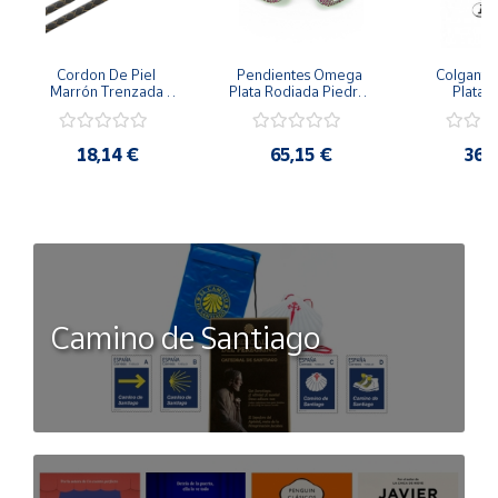
Cordon De Piel 
Pendientes Omega 
Colgante 
Marrón Trenzada 
Plata Rodiada Piedras 
Plata D
4Mm Con Terminal De 
Rosas Con Circonitas
Person
Plata De 45Cm
18,14 €
65,15 €
36,
Camino de Santiago