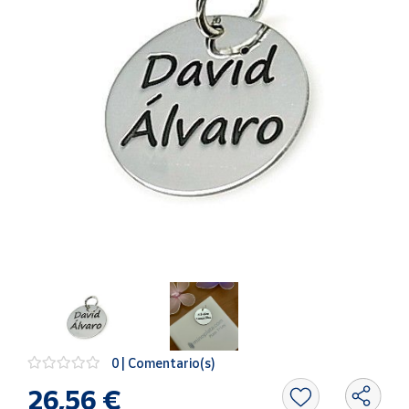
Artesanía
Oficina y
Papelería
Para Canarias,
Ceuta y Melilla
Más
populares
Bono
Cultural
Nuestros
vendedores
Las
novedades
de Correos
0 | Comentario(s)
Market
26,56 €