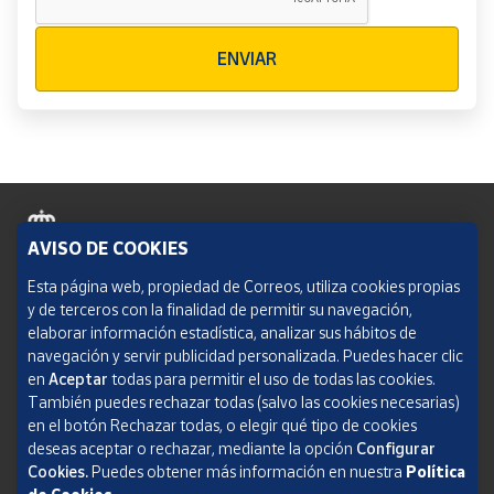
Verificación reCAPTCHA
ENVIAR
AVISO DE COOKIES
Política de cookies
Esta página web, propiedad de Correos, utiliza cookies propias
y de terceros con la finalidad de permitir su navegación,
Aviso legal
elaborar información estadística, analizar sus hábitos de
navegación y servir publicidad personalizada. Puedes hacer clic
Condiciones del servicio
en
Aceptar
todas para permitir el uso de todas las cookies.
También puedes rechazar todas (salvo las cookies necesarias)
Política de Privacidad Web
en el botón Rechazar todas, o elegir qué tipo de cookies
deseas aceptar o rechazar, mediante la opción
Configurar
Informe de transparencia
Cookies.
Puedes obtener más información en nuestra
Política
SOCIEDAD ESTATAL CORREOS Y TELÉGRAFOS, S.A., S.M.E. Todos los derechos