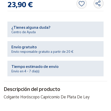
23,90 €
Productos
Solidarios
Ayuda
¿Tienes alguna duda?
Centro de Ayuda
Centro
de ayuda
Envío gratuito
Contacto
Envío responsable gratuito a partir de 20 €
Vendedores
Tiempo estimado de envío
Envío en 4 - 7 día(s)
Mapa de
vendedores
Descripción del producto
Hazte
vendedor
Colgante Horóscopo Capricornio De Plata De Ley
Área
vendedor