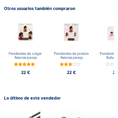
Otros usuarios también compraron
Cuenta
Área
cliente
Ubicación
Pendientes de colgar 
Pendientes de presión 
Pendientes 
Asturias pareja
Asturias pareja
Bailarin
Península
y
Baleares
22 €
22 €
22
Canarias,
Ceuta y
Melilla
Lo último de este vendedor