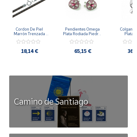
Cordon De Piel 
Pendientes Omega 
Colgante 
Marrón Trenzada 
Plata Rodiada Piedras 
Plata D
4Mm Con Terminal De 
Rosas Con Circonitas
Person
Plata De 45Cm
18,14 €
65,15 €
36,
Camino de Santiago