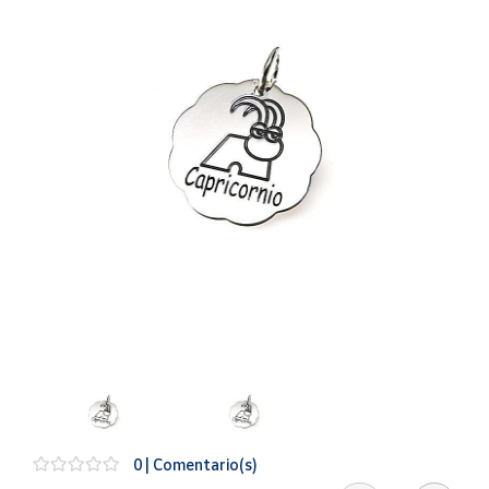
Artesanía
Oficina y
Papelería
Para Canarias,
Ceuta y Melilla
Más
populares
Bono
Cultural
Nuestros
vendedores
Las
novedades
de Correos
Market
0 | Comentario(s)