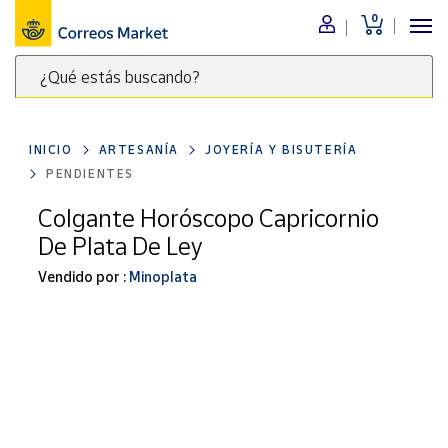
0
Menú
¿Qué estás buscando?
Nuestro
catálogo
Escribe
palabras
INICIO
ARTESANÍA
JOYERÍA Y BISUTERÍA
clave
Alimentación
PENDIENTES
para
Bebidas
buscar
Colgante Horóscopo Capricornio
Ocio y cultura
productos
De Plata De Ley
en
Juguetes y
juegos
Correos
Vendido por :
Minoplata
Market
Libros y
.
revistas
Merchandising
y regalos
Tienda de
Correos