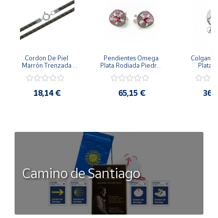
Cordon De Piel 
Pendientes Omega 
Colgante 
Marrón Trenzada 
Plata Rodiada Piedras 
Plata D
4Mm Con Terminal De 
Rosas Con Circonitas
Person
Plata De 45Cm
18,14 €
65,15 €
36,
Camino de Santiago