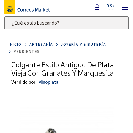
0
Menú
¿Qué estás buscando?
Nuestro
catálogo
Escribe
palabras
INICIO
ARTESANÍA
JOYERÍA Y BISUTERÍA
clave
Alimentación
PENDIENTES
para
Bebidas
buscar
Colgante Estilo Antiguo De Plata
Ocio y cultura
productos
Vieja Con Granates Y Marquesita
en
Juguetes y
juegos
Correos
Vendido por :
Minoplata
Market
Libros y
.
revistas
Merchandising
y regalos
Tienda de
Correos