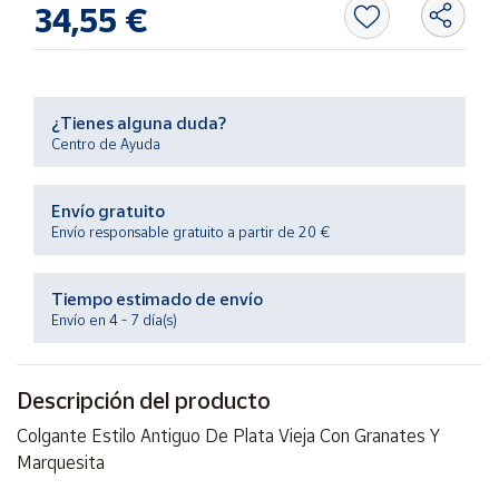
34,55 €
Productos
Solidarios
Ayuda
¿Tienes alguna duda?
Centro de Ayuda
Centro
de ayuda
Envío gratuito
Contacto
Envío responsable gratuito a partir de 20 €
Vendedores
Tiempo estimado de envío
Envío en 4 - 7 día(s)
Mapa de
vendedores
Descripción del producto
Hazte
vendedor
Colgante Estilo Antiguo De Plata Vieja Con Granates Y
Marquesita
Área
vendedor