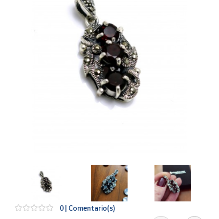
Artesanía
Oficina y
Papelería
Para Canarias,
Ceuta y Melilla
Más
populares
Bono
Cultural
Nuestros
vendedores
Las
novedades
de Correos
Market
0 | Comentario(s)