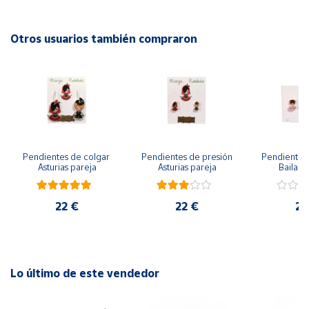
Cuenta
Otros usuarios también compraron
Área
cliente
Ubicación
Pendientes de colgar 
Pendientes de presión 
Pendientes 
Península
Asturias pareja
Asturias pareja
Bailarin
y
Baleares
22 €
22 €
22
Canarias,
Ceuta y
Melilla
Lo último de este vendedor