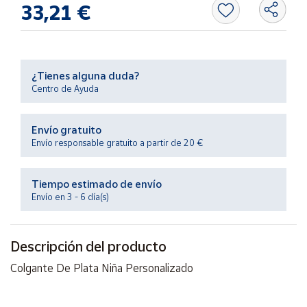
33,21 €
Productos
Solidarios
Ayuda
¿Tienes alguna duda?
Centro de Ayuda
Centro
de ayuda
Envío gratuito
Contacto
Envío responsable gratuito a partir de 20 €
Vendedores
Tiempo estimado de envío
Envío en 3 - 6 día(s)
Mapa de
vendedores
Descripción del producto
Hazte
vendedor
Colgante De Plata Niña Personalizado
Área
vendedor