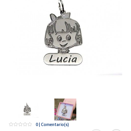
Artesanía
Oficina y
Papelería
Para Canarias,
Ceuta y Melilla
Más
populares
Bono
Cultural
Nuestros
vendedores
Las
novedades
de Correos
Market
0 | Comentario(s)