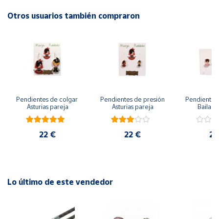
Otros usuarios también compraron
Cuenta
Área
cliente
Ubicación
Pendientes de colgar 
Pendientes de presión 
Pendientes 
Asturias pareja
Asturias pareja
Bailarin
Península
y
Baleares
22 €
22 €
22
Canarias,
Ceuta y
Melilla
Lo último de este vendedor