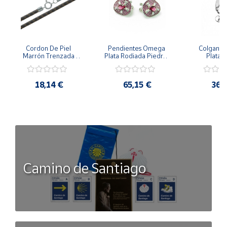
Cordon De Piel 
Pendientes Omega 
Colgante 
Marrón Trenzada 
Plata Rodiada Piedras 
Plata D
4Mm Con Terminal De 
Rosas Con Circonitas
Person
Plata De 45Cm
18,14 €
65,15 €
36,
Camino de Santiago