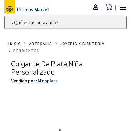
0
Menú
¿Qué estás buscando?
Nuestro
catálogo
Escribe
palabras
INICIO
ARTESANÍA
JOYERÍA Y BISUTERÍA
clave
Alimentación
PENDIENTES
para
Bebidas
buscar
Colgante De Plata Niña
Ocio y cultura
productos
Personalizado
en
Juguetes y
juegos
Correos
Vendido por :
Minoplata
Market
Libros y
.
revistas
Merchandising
y regalos
Tienda de
Correos