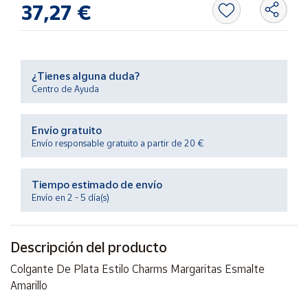
37,27 €
Productos
Solidarios
Ayuda
¿Tienes alguna duda?
Centro de Ayuda
Centro
de ayuda
Envío gratuito
Contacto
Envío responsable gratuito a partir de 20 €
Vendedores
Tiempo estimado de envío
Envío en 2 - 5 día(s)
Mapa de
vendedores
Descripción del producto
Hazte
vendedor
Colgante De Plata Estilo Charms Margaritas Esmalte
Amarillo
Área
vendedor