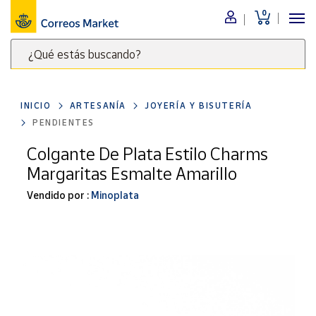
0
Menú
¿Qué estás buscando?
Nuestro
catálogo
Escribe
palabras
INICIO
ARTESANÍA
JOYERÍA Y BISUTERÍA
clave
Alimentación
PENDIENTES
para
Bebidas
buscar
Colgante De Plata Estilo Charms
Ocio y cultura
productos
Margaritas Esmalte Amarillo
en
Juguetes y
juegos
Correos
Vendido por :
Minoplata
Market
Libros y
.
revistas
Merchandising
y regalos
Tienda de
Correos