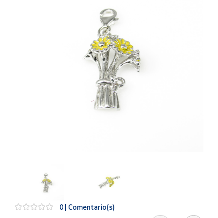
Artesanía
Oficina y
Papelería
Para Canarias,
Ceuta y Melilla
Más
populares
Bono
Cultural
Nuestros
vendedores
Las
novedades
de Correos
Market
0 | Comentario(s)