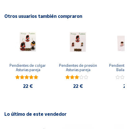
Cuenta
Otros usuarios también compraron
Área
cliente
Ubicación
Pendientes de colgar 
Pendientes de presión 
Pendientes 
Península
Asturias pareja
Asturias pareja
Bailarin
y
Baleares
22 €
22 €
22
Canarias,
Ceuta y
Melilla
Lo último de este vendedor