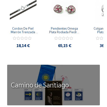
Cordon De Piel 
Pendientes Omega 
Colgante 
Marrón Trenzada 
Plata Rodiada Piedras 
Plata D
4Mm Con Terminal De 
Rosas Con Circonitas
Person
Plata De 45Cm
18,14 €
65,15 €
36,
Camino de Santiago