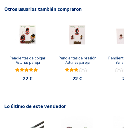
Otros usuarios también compraron
Cuenta
Área
cliente
Ubicación
Pendientes de colgar 
Pendientes de presión 
Pendientes 
Asturias pareja
Asturias pareja
Bailarin
Península
y
Baleares
22 €
22 €
22
Canarias,
Ceuta y
Melilla
Lo último de este vendedor