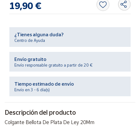
19,90 €
Productos
Solidarios
Ayuda
¿Tienes alguna duda?
Centro de Ayuda
Centro
de ayuda
Envío gratuito
Contacto
Envío responsable gratuito a partir de 20 €
Vendedores
Tiempo estimado de envío
Envío en 3 - 6 día(s)
Mapa de
vendedores
Descripción del producto
Hazte
vendedor
Colgante Bellota De Plata De Ley 20Mm
Área
vendedor