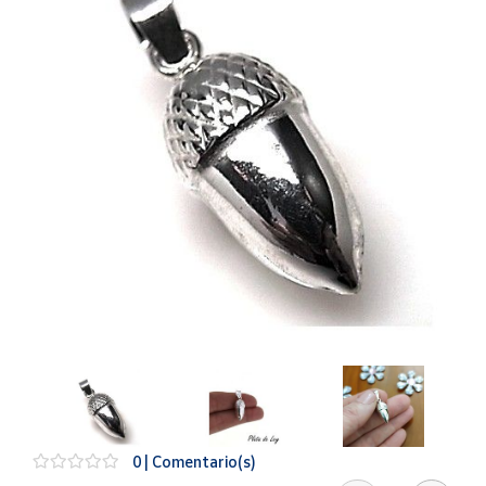
Artesanía
Oficina y
Papelería
Para Canarias,
Ceuta y Melilla
Más
populares
Bono
Cultural
Nuestros
vendedores
Las
novedades
de Correos
Market
0 | Comentario(s)