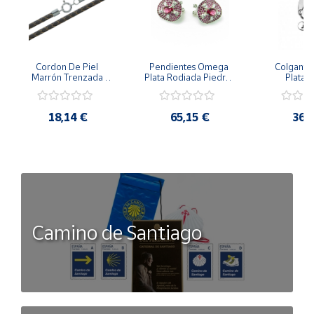
Cordon De Piel 
Pendientes Omega 
Colgante 
Marrón Trenzada 
Plata Rodiada Piedras 
Plata D
4Mm Con Terminal De 
Rosas Con Circonitas
Person
Plata De 45Cm
18,14 €
65,15 €
36,
Camino de Santiago