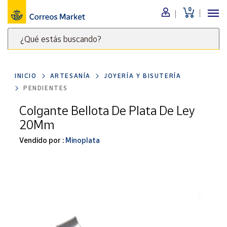
0
Menú
¿Qué estás buscando?
Nuestro
catálogo
Escribe
palabras
INICIO
ARTESANÍA
JOYERÍA Y BISUTERÍA
clave
Alimentación
PENDIENTES
para
Bebidas
buscar
Colgante Bellota De Plata De Ley
Ocio y cultura
productos
20Mm
en
Juguetes y
juegos
Correos
Vendido por :
Minoplata
Market
Libros y
.
revistas
Merchandising
y regalos
Tienda de
Correos