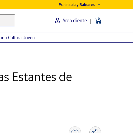
Península y Baleares
0
Área cliente
ono Cultural Joven
as Estantes de