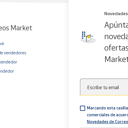
Novedades
Apúnta
eos Market
noveda
rir
oferta
e vendedores
Marke
vendedor
endedor
Escribe tu email
Marcando esta casilla
comerciales de acuer
Novedades de Correo