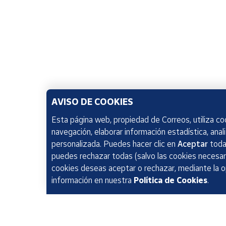
AVISO DE COOKIES
Esta página web, propiedad de Correos, utiliza coo
navegación, elaborar información estadística, anal
personalizada. Puedes hacer clic en
Aceptar
todas
puedes rechazar todas (salvo las cookies necesari
cookies deseas aceptar o rechazar, mediante la 
información en nuestra
Política de Cookies
.