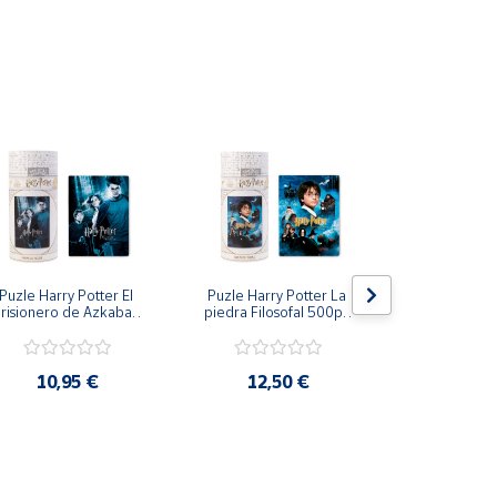
ue estimula a grandes y pequeños.
tivo que ayude a los más pequeños a trabajar en
Puzle Harry Potter El 
Puzle Harry Potter La 
Puzle 3 Dim
risionero de Azkaban 
piedra Filosofal 500pz 
Stit
500pz 61x46cm
61x46cm
10,95 €
12,50 €
5,9
tiempo es tanto una actividad solitaria como una