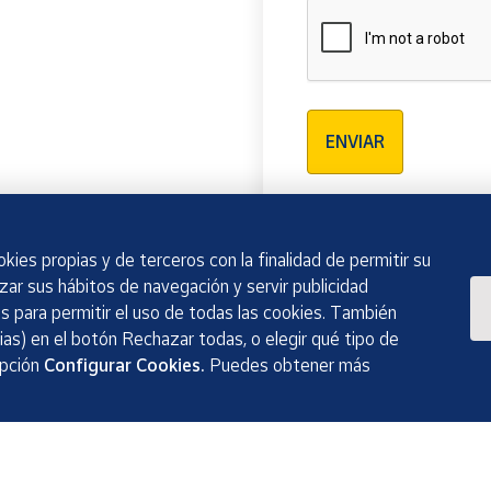
Verificación reCAPTCH
ENVIAR
kies propias y de terceros con la finalidad de permitir su
izar sus hábitos de navegación y servir publicidad
 para permitir el uso de todas las cookies. También
as) en el botón Rechazar todas, o elegir qué tipo de
opción
Configurar Cookies.
Puedes obtener más