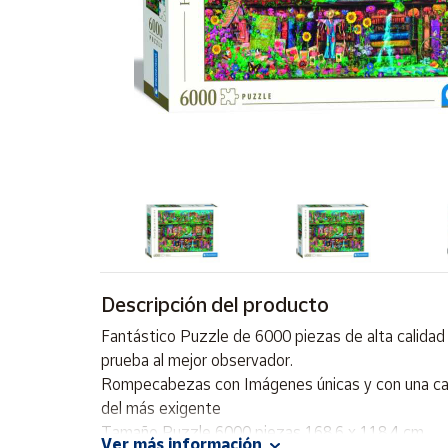
Artesanía
Oficina y
Papelería
Para Canarias,
Ceuta y Melilla
Más
populares
Bono
Cultural
Descripción del producto
Nuestros
vendedores
Fantástico Puzzle de 6000 piezas de alta calidad 
Las
prueba al mejor observador.
novedades
Rompecabezas con Imágenes únicas y con una calid
de Correos
Market
del más exigente
Tamaño Puzzle 6000 piezas 168,6 x 118,4 cm,
Ver más información