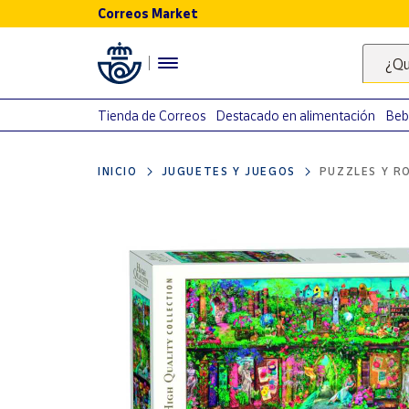
Correos Market
Menú
¿Qu
Nuestro
catálogo
Tienda de Correos
Destacado en alimentación
Beb
Alimentación
INICIO
JUGUETES Y JUEGOS
PUZZLES Y R
Bebidas
Ocio y cultura
Juguetes y
juegos
Libros y
revistas
Merchandising
y regalos
Tienda de
Correos