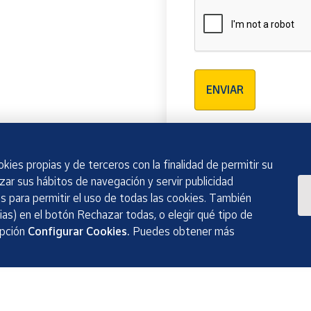
Verificación reCAPTCH
ENVIAR
kies propias y de terceros con la finalidad de permitir su
izar sus hábitos de navegación y servir publicidad
 para permitir el uso de todas las cookies. También
as) en el botón Rechazar todas, o elegir qué tipo de
opción
Configurar Cookies.
Puedes obtener más