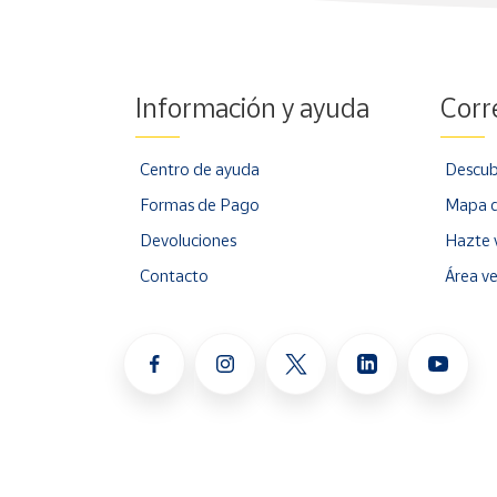
comienza tu viaje hacia la fascinación y el asombro
Nota: El puzzle está disponible para su compra en
Información y ayuda
Corr
Centro de ayuda
Descub
Formas de Pago
Mapa d
Devoluciones
Hazte 
Contacto
Área v