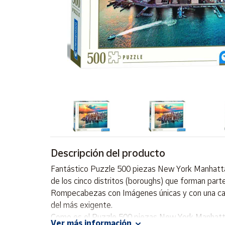
Artesanía
Oficina y
Papelería
Para Canarias,
Ceuta y Melilla
Más
populares
Bono
Cultural
Descripción del producto
Nuestros
vendedores
Fantástico Puzzle 500 piezas New York Manhattan
Las
de los cinco distritos (boroughs) que forman par
novedades
Rompecabezas con Imágenes únicas y con una calid
de Correos
Market
del más exigente.
Como es el Puzzle 500 piezas New York Manhat
Ver más información