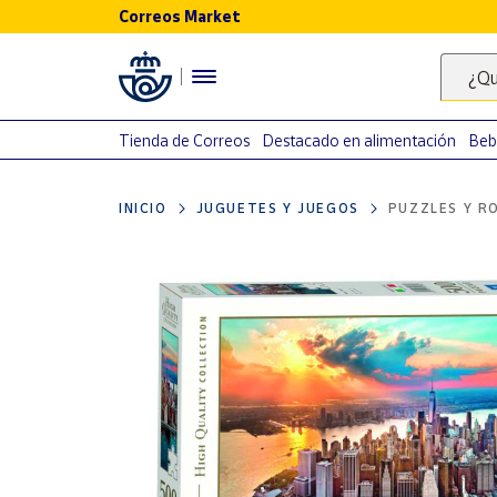
Correos Market
Menú
¿Qu
Nuestro
catálogo
Tienda de Correos
Destacado en alimentación
Beb
Alimentación
INICIO
JUGUETES Y JUEGOS
PUZZLES Y R
Bebidas
Ocio y cultura
Juguetes y
juegos
Libros y
revistas
Merchandising
y regalos
Tienda de
Correos