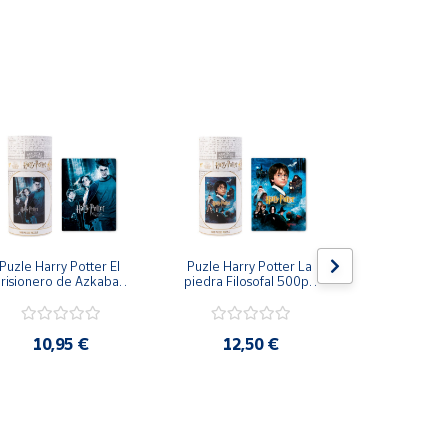
Puzle Harry Potter El 
Puzle Harry Potter La 
Puzle 3 Dim
risionero de Azkaban 
piedra Filosofal 500pz 
Stit
tiempo es tanto una actividad solitaria como una
500pz 61x46cm
61x46cm
10,95 €
12,50 €
5,9