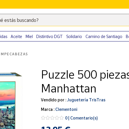
é estás buscando?
Escribe
palabras
clave
idas
Aceite
Miel
Distintivo DGT
Solidario
Camino de Santiago
B
para
buscar
OMPECABEZAS
productos
en
Puzzle 500 pieza
Correos
Market
Manhattan
.
Vendido por :
Juguetería TrisTras
Marca :
Clementoni
0 | Comentario(s)