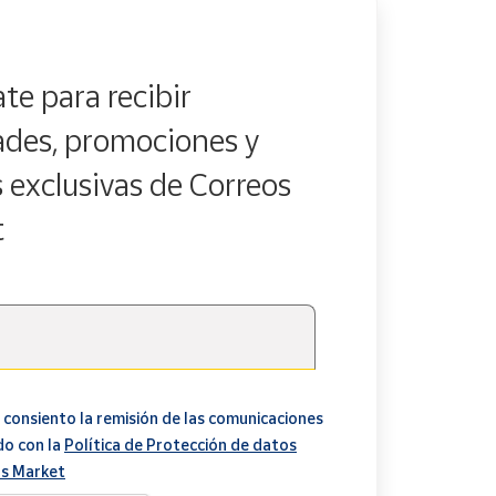
rla!
 un pedazo de New York a tu hogar!
te para recibir
des, promociones y
s exclusivas de Correos
t
 consiento la remisión de las comunicaciones
do con la
Política de Protección de datos
s Market