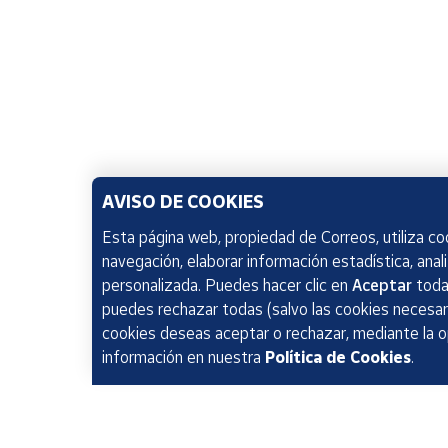
AVISO DE COOKIES
Esta página web, propiedad de Correos, utiliza coo
navegación, elaborar información estadística, anal
personalizada. Puedes hacer clic en
Aceptar
todas
puedes rechazar todas (salvo las cookies necesari
cookies deseas aceptar o rechazar, mediante la 
información en nuestra
Política de Cookies
.