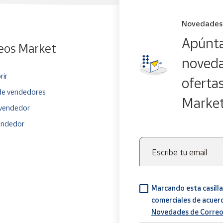
. ¡Cada pieza cuenta una historia, y tú tienes el poder de descubri
 nuestra tienda en línea. ¡No te pierdas la oportunidad de llevar
Novedades
Apúnta
eos Market
noveda
rir
oferta
e vendedores
Marke
vendedor
endedor
Escribe tu email
Marcando esta casilla
comerciales de acuer
Novedades de Correo