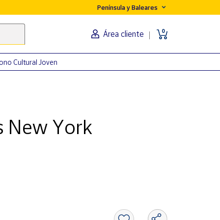
Península y Baleares
0
Área cliente
ono Cultural Joven
s New York