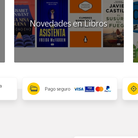
que elijas.
menores de 3 años debido a que puede existir peligro de asfixia
Novedades en Libros
a
Pago seguro