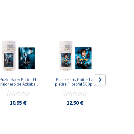
Puzle Harry Potter El 
Puzle Harry Potter La 
Puzle 3 Dim
tiempo es tanto una actividad solitaria como una
risionero de Azkaban 
piedra Filosofal 500pz 
Stit
500pz 61x46cm
61x46cm
10,95 €
12,50 €
5,9
eriblemente con buena iluminación,