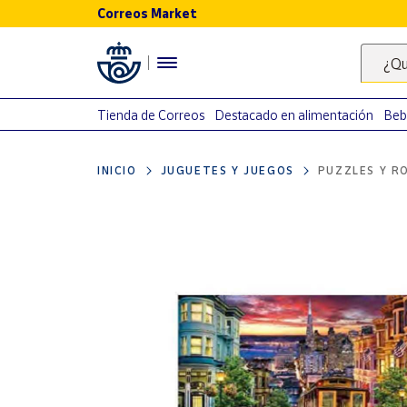
Correos Market
Menú
¿Qu
Nuestro
catálogo
Tienda de Correos
Destacado en alimentación
Beb
Alimentación
INICIO
JUGUETES Y JUEGOS
PUZZLES Y R
Bebidas
Ocio y cultura
Juguetes y
juegos
Libros y
revistas
Merchandising
y regalos
Tienda de
Correos