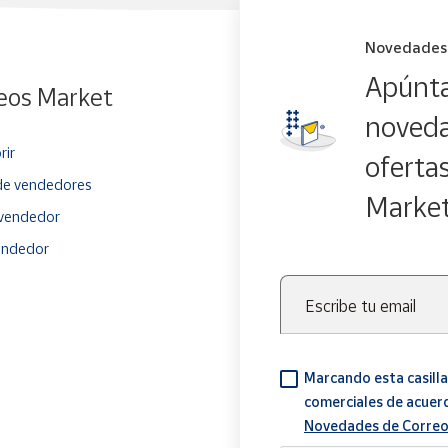
Novedades
Apúnta
eos Market
noveda
rir
oferta
e vendedores
Marke
vendedor
endedor
Escribe tu email
Marcando esta casilla
comerciales de acuer
Novedades de Correo