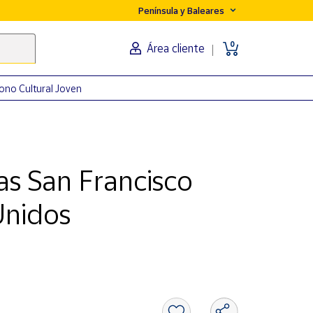
Península y Baleares
0
Área cliente
ono Cultural Joven
as San Francisco
Unidos