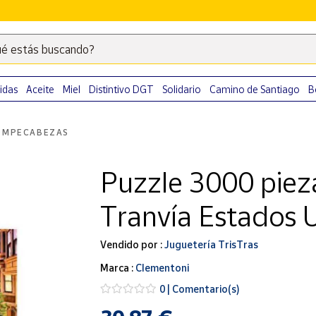
é estás buscando?
Escribe
palabras
clave
idas
Aceite
Miel
Distintivo DGT
Solidario
Camino de Santiago
B
para
buscar
OMPECABEZAS
productos
en
Puzzle 3000 piez
Correos
Market
Tranvía Estados 
.
Vendido por :
Juguetería TrisTras
Marca :
Clementoni
0 | Comentario(s)