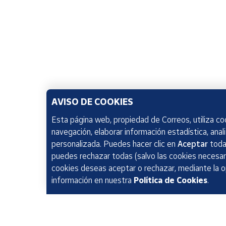
AVISO DE COOKIES
Esta página web, propiedad de Correos, utiliza coo
navegación, elaborar información estadística, anal
personalizada. Puedes hacer clic en
Aceptar
todas
puedes rechazar todas (salvo las cookies necesari
cookies deseas aceptar o rechazar, mediante la 
información en nuestra
Política de Cookies
.