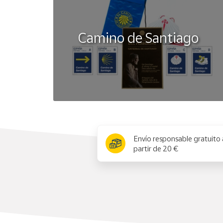
disfrutar del proceso y completar cualquier puzzle 
Advertencia por seguridad: No es apto para niños 
Camino de Santiago
x
Envío responsable gratuito 
partir de 20 €