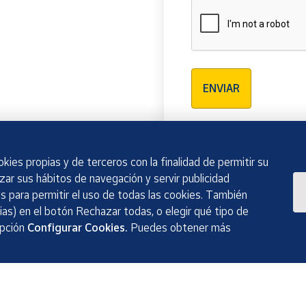
Verificación reCAPTCH
ENVIAR
kies propias y de terceros con la finalidad de permitir su
izar sus hábitos de navegación y servir publicidad
 para permitir el uso de todas las cookies. También
as) en el botón Rechazar todas, o elegir qué tipo de
opción
Configurar Cookies.
Puedes obtener más