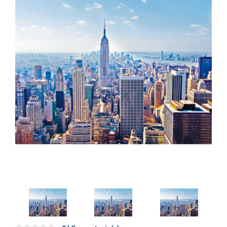
Artesanía
Oficina y
Papelería
Para Canarias,
Ceuta y Melilla
Más
populares
Bono
Cultural
Nuestros
vendedores
Las
novedades
de Correos
Market