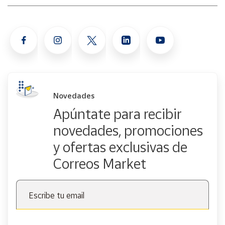
completar. Cuando esto ocurra, respira hondo y toma un
descanso. A veces, mirar el puzzle con ojos frescos al día
siguiente es todo lo que necesitas para encontrar la pieza
correcta.
Hacer un puzzle es más que solo unir piezas; es un viaje de
paciencia, concentración y, sobre todo, diversión. Siguiendo
estos pasos, estarás bien encaminado para disfrutar del
proceso y completar cualquier puzzle que elijas.
Novedades
Advertencia por seguridad: No es apto para niños menores
de 3 años debido a que puede existir peligro de asfixia por
Apúntate para recibir
la posible presencia de piezas pequeñas.
novedades, promociones
y ofertas exclusivas de
Correos Market
Escribe tu email