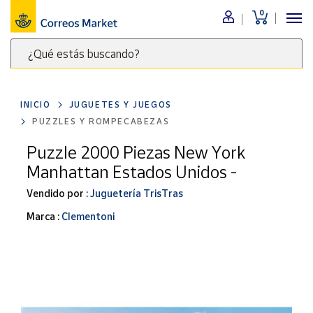
0
Menú
¿Qué estás buscando?
Nuestro
catálogo
Escribe
palabras
INICIO
JUGUETES Y JUEGOS
clave
Alimentación
PUZZLES Y ROMPECABEZAS
para
Bebidas
buscar
Puzzle 2000 Piezas New York
Ocio y cultura
productos
Manhattan Estados Unidos -
en
Juguetes y
juegos
Correos
Vendido por :
Juguetería TrisTras
Market
Libros y
Marca :
Clementoni
.
revistas
Merchandising
y regalos
Tienda de
Correos