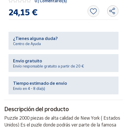
0 | Comentario(s)
Productos
Solidarios
24,15 €
Ayuda
¿Tienes alguna duda?
Centro
Centro de Ayuda
de ayuda
Contacto
Envío gratuito
Envío responsable gratuito a partir de 20 €
Vendedores
Tiempo estimado de envío
Mapa de
Envío en 4 - 8 día(s)
vendedores
Hazte
Descripción del producto
vendedor
Área
Puzzle 2000 piezas de alta calidad de New York ( Estados
vendedor
Unidos) Es el puzle donde podrás ver parte de la famosa