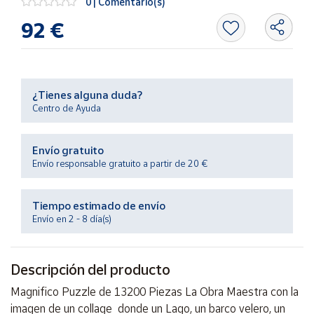
0 | Comentario(s)
Productos
Solidarios
92 €
Ayuda
¿Tienes alguna duda?
Centro
Centro de Ayuda
de ayuda
Contacto
Envío gratuito
Envío responsable gratuito a partir de 20 €
Vendedores
Tiempo estimado de envío
Mapa de
Envío en 2 - 8 día(s)
vendedores
Hazte
Descripción del producto
vendedor
Área
Magnifico Puzzle de 13200 Piezas La Obra Maestra con la
vendedor
imagen de un collage donde un Lago, un barco velero, un