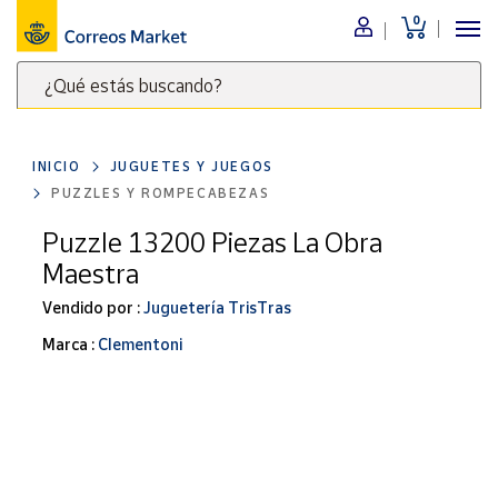
0
Menú
¿Qué estás buscando?
Nuestro
catálogo
Escribe
palabras
INICIO
JUGUETES Y JUEGOS
clave
Alimentación
PUZZLES Y ROMPECABEZAS
para
Bebidas
buscar
Puzzle 13200 Piezas La Obra
Ocio y cultura
productos
Maestra
en
Juguetes y
juegos
Correos
Vendido por :
Juguetería TrisTras
Market
Libros y
Marca :
Clementoni
.
revistas
Merchandising
y regalos
Tienda de
Correos