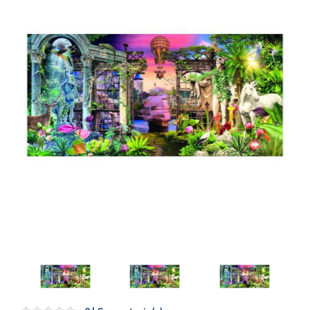
Artesanía
Oficina y
Papelería
Para Canarias,
Ceuta y Melilla
Más
populares
Bono
Cultural
Nuestros
vendedores
Las
novedades
de Correos
Market