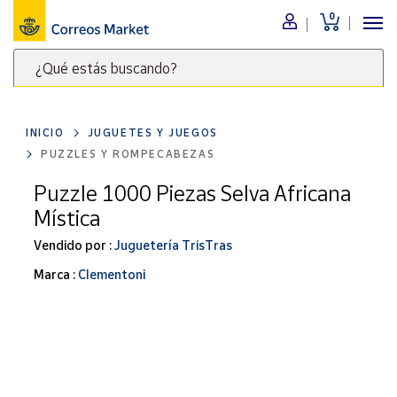
0
Menú
¿Qué estás buscando?
Nuestro
catálogo
Escribe
palabras
INICIO
JUGUETES Y JUEGOS
clave
Alimentación
PUZZLES Y ROMPECABEZAS
para
Bebidas
buscar
Puzzle 1000 Piezas Selva Africana
Ocio y cultura
productos
Mística
en
Juguetes y
juegos
Correos
Vendido por :
Juguetería TrisTras
Market
Libros y
Marca :
Clementoni
.
revistas
Merchandising
y regalos
Tienda de
Correos