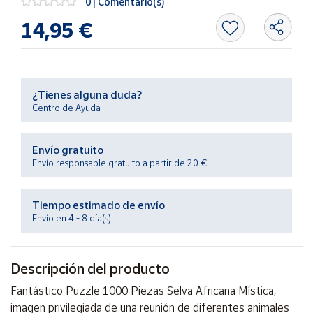
0 | Comentario(s)
Productos
Solidarios
14,95 €
Ayuda
¿Tienes alguna duda?
Centro
Centro de Ayuda
de ayuda
Contacto
Envío gratuito
Envío responsable gratuito a partir de 20 €
Vendedores
Tiempo estimado de envío
Mapa de
Envío en 4 - 8 día(s)
vendedores
Hazte
Descripción del producto
vendedor
Área
Fantástico Puzzle 1000 Piezas Selva Africana Mística,
vendedor
imagen privilegiada de una reunión de diferentes animales