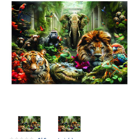
Artesanía
Oficina y
Papelería
Para Canarias,
Ceuta y Melilla
Más
populares
Bono
Cultural
Nuestros
vendedores
Las
novedades
de Correos
Market