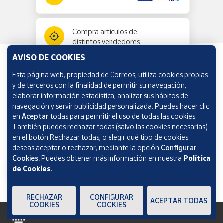
Compra artículos de
distintos vendedores
AVISO DE COOKIES
Esta página web, propiedad de Correos, utiliza cookies propias
Información y ayuda
y de terceros con la finalidad de permitir su navegación,
elaborar información estadística, analizar sus hábitos de
navegación y servir publicidad personalizada. Puedes hacer clic
Correos Market
en
Aceptar
todas para permitir el uso de todas las cookies.
También puedes rechazar todas (salvo las cookies necesarias)
en el botón Rechazar todas, o elegir qué tipo de cookies
deseas aceptar o rechazar, mediante la opción
Configurar
Cookies.
Puedes obtener más información en nuestra
Política
de Cookies
.
RECHAZAR
CONFIGURAR
ACEPTAR TODAS
COOKIES
COOKIES