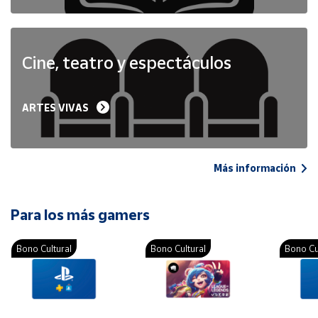
Cine, teatro y espectáculos
ARTES VIVAS
Más información
Para los más gamers
Bono Cultural
Bono Cultural
Bono Cu