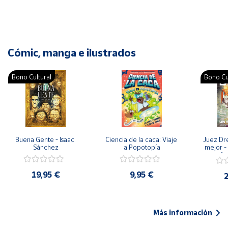
Cómic, manga e ilustrados
Bono Cultural
Bono Cu
Buena Gente - Isaac 
Ciencia de la caca: Viaje 
Juez Dr
Sánchez
a Popotopía
mejor - 
Ar
19,95 €
9,95 €
2
Más información