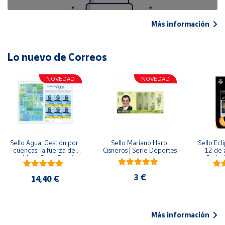
Más información
Lo nuevo de Correos
NOVEDAD
NOVEDAD
Sello Agua. Gestión por 
Sello Mariano Haro 
Sello Ecl
cuencas: la fuerza de 
Cisneros | Serie Deportes
12 de 
una idea.| Serie España 
Serie C
ES| Pliego Premium
3 €
14,40 €
Más información