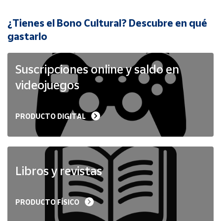
¿Tienes el Bono Cultural? Descubre en qué
Cuenta
gastarlo
Área
cliente
Suscripciones online y saldo en
videojuegos
Ubicación
PRODUCTO DIGITAL
Península
y
Baleares
Canarias,
Ceuta y
Libros y revistas
Melilla
PRODUCTO FÍSICO