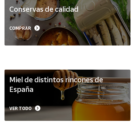
Productos
Conservas de calidad
Solidarios
Ayuda
COMPRAR
Centro
de ayuda
Contacto
Vendedores
Miel de distintos rincones de
España
Mapa de
vendedores
VER TODO
Hazte
vendedor
Área
vendedor