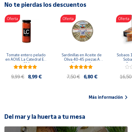
No te pierdas los descuentos
Artesanía
Oficina y
Oferta
Oferta
Oferta
Papelería
Para Canarias,
Ceuta y Melilla
Más
Tomate entero pelado 
Sardinillas en Aceite de 
Sobaos 1
populares
en AOVE La Catedral ER-
Oliva 40-45 piezas A 
Sobao
630
Churrusquiña
Paq
Bono
9,99 €
8,99 €
7,50 €
6,80 €
16,50
Cultural
Nuestros
vendedores
Más información
Las
novedades
de Correos
Del mar y la huerta a tu mesa
Market