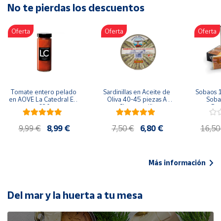
No te pierdas los descuentos
Artesanía
Oficina y
Oferta
Oferta
Oferta
Papelería
Para Canarias,
Ceuta y Melilla
Más
Tomate entero pelado 
Sardinillas en Aceite de 
Sobaos 1
populares
en AOVE La Catedral ER-
Oliva 40-45 piezas A 
Sobao
630
Churrusquiña
Paq
Bono
9,99 €
8,99 €
7,50 €
6,80 €
16,50
Cultural
Nuestros
vendedores
Más información
Las
novedades
de Correos
Del mar y la huerta a tu mesa
Market