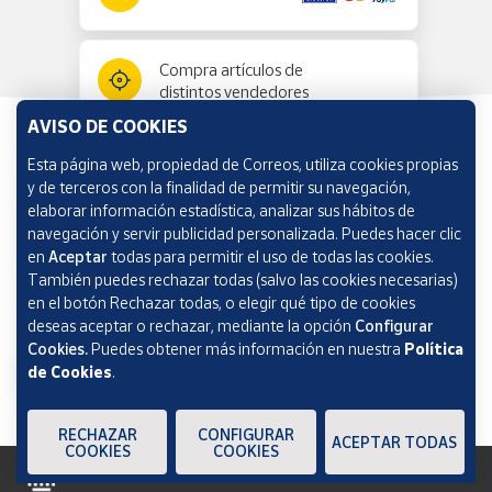
Compra artículos de
distintos vendedores
AVISO DE COOKIES
Esta página web, propiedad de Correos, utiliza cookies propias
Información y ayuda
y de terceros con la finalidad de permitir su navegación,
elaborar información estadística, analizar sus hábitos de
navegación y servir publicidad personalizada. Puedes hacer clic
Correos Market
en
Aceptar
todas para permitir el uso de todas las cookies.
También puedes rechazar todas (salvo las cookies necesarias)
en el botón Rechazar todas, o elegir qué tipo de cookies
deseas aceptar o rechazar, mediante la opción
Configurar
Cookies.
Puedes obtener más información en nuestra
Política
de Cookies
.
RECHAZAR
CONFIGURAR
ACEPTAR TODAS
COOKIES
COOKIES