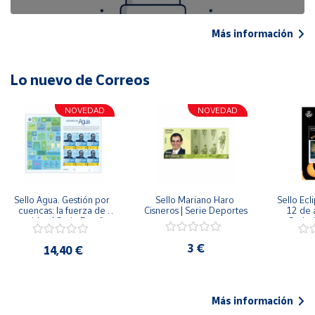
Más información
Lo nuevo de Correos
NOVEDAD
NOVEDAD
Sello Agua. Gestión por 
Sello Mariano Haro 
Sello Ecl
cuencas: la fuerza de 
Cisneros | Serie Deportes
12 de 
una idea.| Serie España 
Serie C
ES| Pliego Premium
3 €
14,40 €
Más información