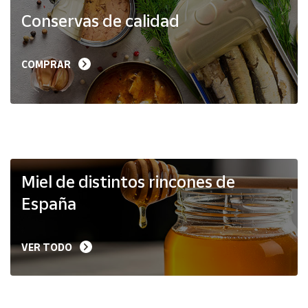
Productos
Conservas de calidad
Solidarios
Ayuda
COMPRAR
Centro
de ayuda
Contacto
Vendedores
Miel de distintos rincones de
España
Mapa de
vendedores
VER TODO
Hazte
vendedor
Área
vendedor