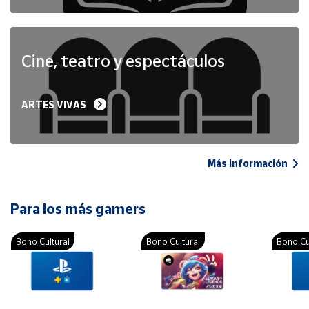
Cine, teatro y espectáculos
ARTES VIVAS
Más información
Para los más gamers
Bono Cultural
Bono Cultural
Bono Cu