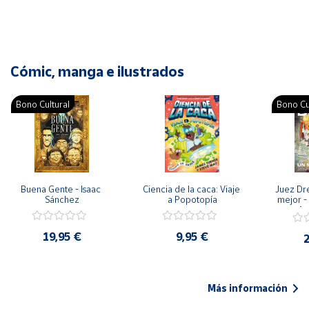
Cómic, manga e ilustrados
Bono Cultural
Bono Cu
Buena Gente - Isaac 
Ciencia de la caca: Viaje 
Juez Dr
Sánchez
a Popotopía
mejor - 
Ar
19,95 €
9,95 €
2
Más información