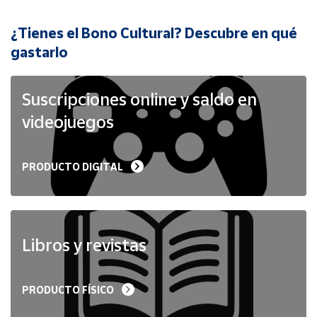
¿Tienes el Bono Cultural? Descubre en qué
Cuenta
gastarlo
Área
cliente
Suscripciones online y saldo en
videojuegos
Ubicación
PRODUCTO DIGITAL
Península
y
Baleares
Canarias,
Ceuta y
Libros y revistas
Melilla
PRODUCTO FÍSICO