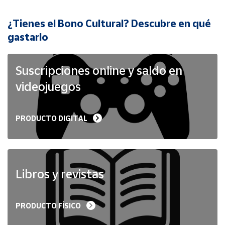
¿Tienes el Bono Cultural? Descubre en qué
Cuenta
gastarlo
Área
cliente
Suscripciones online y saldo en
videojuegos
Ubicación
PRODUCTO DIGITAL
Península
y
Baleares
Canarias,
Ceuta y
Libros y revistas
Melilla
PRODUCTO FÍSICO