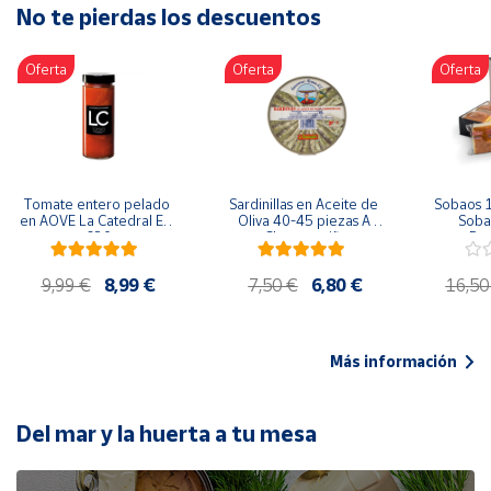
No te pierdas los descuentos
Artesanía
Oficina y
Oferta
Oferta
Oferta
Papelería
Para Canarias,
Ceuta y Melilla
Más
Tomate entero pelado 
Sardinillas en Aceite de 
Sobaos 1
populares
en AOVE La Catedral ER-
Oliva 40-45 piezas A 
Sobao
630
Churrusquiña
Paq
Bono
9,99 €
8,99 €
7,50 €
6,80 €
16,50
Cultural
Nuestros
vendedores
Más información
Las
novedades
de Correos
Del mar y la huerta a tu mesa
Market