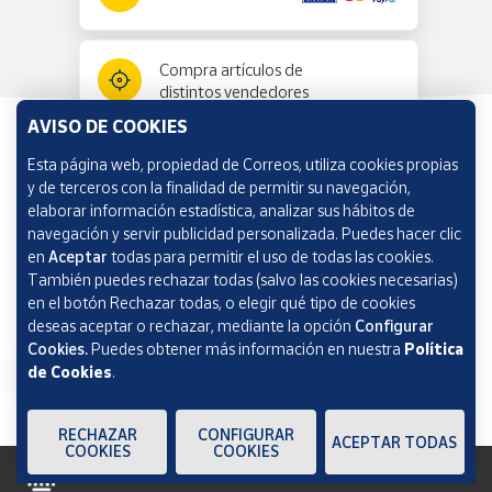
Compra artículos de
distintos vendedores
AVISO DE COOKIES
Esta página web, propiedad de Correos, utiliza cookies propias
Información y ayuda
y de terceros con la finalidad de permitir su navegación,
elaborar información estadística, analizar sus hábitos de
navegación y servir publicidad personalizada. Puedes hacer clic
Correos Market
en
Aceptar
todas para permitir el uso de todas las cookies.
También puedes rechazar todas (salvo las cookies necesarias)
en el botón Rechazar todas, o elegir qué tipo de cookies
deseas aceptar o rechazar, mediante la opción
Configurar
Cookies.
Puedes obtener más información en nuestra
Política
de Cookies
.
RECHAZAR
CONFIGURAR
ACEPTAR TODAS
COOKIES
COOKIES