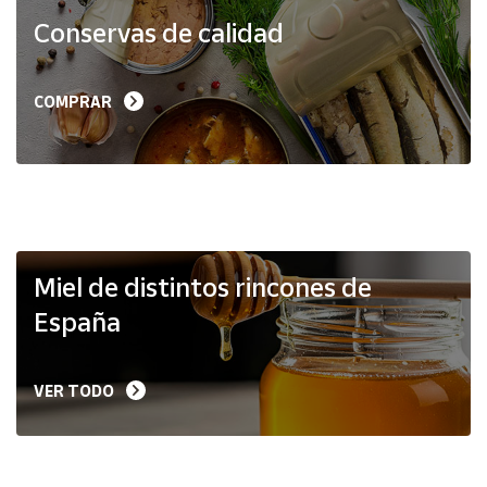
Productos
Conservas de calidad
Solidarios
Ayuda
COMPRAR
Centro
de ayuda
Contacto
Vendedores
Miel de distintos rincones de
España
Mapa de
vendedores
VER TODO
Hazte
vendedor
Área
vendedor