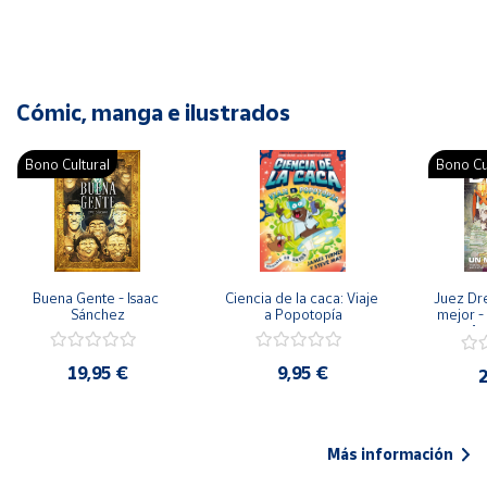
Cómic, manga e ilustrados
Bono Cultural
Bono Cu
Buena Gente - Isaac 
Ciencia de la caca: Viaje 
Juez Dr
Sánchez
a Popotopía
mejor - 
Ar
19,95 €
9,95 €
2
Más información