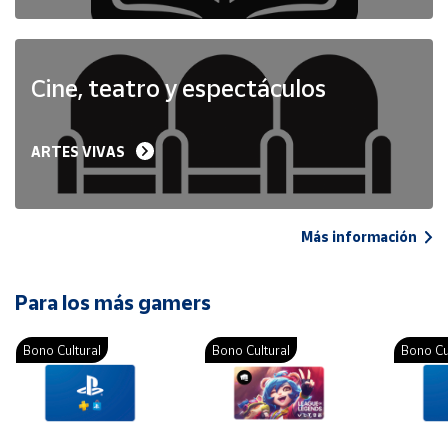
Cine, teatro y espectáculos
ARTES VIVAS
Más información
Para los más gamers
Bono Cultural
Bono Cultural
Bono Cu