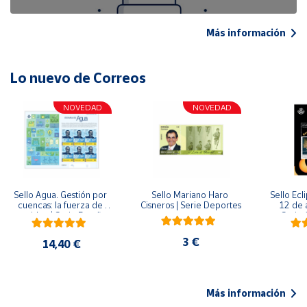
Más información
Lo nuevo de Correos
NOVEDAD
NOVEDAD
Sello Agua. Gestión por 
Sello Mariano Haro 
Sello Ecl
cuencas: la fuerza de 
Cisneros | Serie Deportes
12 de 
una idea.| Serie España 
Serie C
ES| Pliego Premium
3 €
14,40 €
Más información