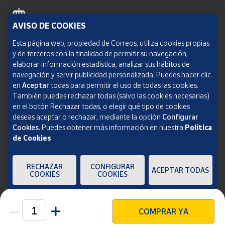
AVISO DE COOKIES
Política de cookies
Esta página web, propiedad de Correos, utiliza cookies propias
y de terceros con la finalidad de permitir su navegación,
Aviso legal
elaborar información estadística, analizar sus hábitos de
navegación y servir publicidad personalizada. Puedes hacer clic
Condiciones del servicio
en
Aceptar
todas para permitir el uso de todas las cookies.
También puedes rechazar todas (salvo las cookies necesarias)
Política de Privacidad Web
en el botón Rechazar todas, o elegir qué tipo de cookies
deseas aceptar o rechazar, mediante la opción
Configurar
Informe de transparencia
Cookies.
Puedes obtener más información en nuestra
Política
de Cookies
.
SOCIEDAD ESTATAL CORREOS Y TELÉGRAFOS, S.A., S.M.E. Todos los derechos
reservados.
RECHAZAR
CONFIGURAR
ACEPTAR TODAS
COOKIES
COOKIES
COMPRAR YA
Unidades