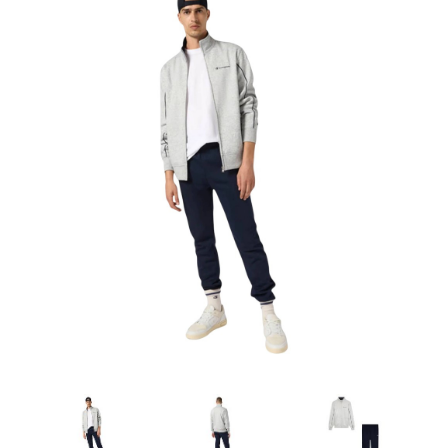
Artesanía
Oficina y
Papelería
Para Canarias,
Ceuta y Melilla
Más
populares
Bono
Cultural
Nuestros
vendedores
Las
novedades
de Correos
Market