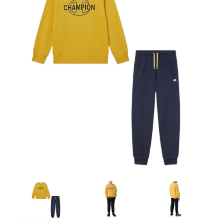
Artesanía
Oficina y
Papelería
Para Canarias,
Ceuta y Melilla
Más
populares
Bono
Cultural
Nuestros
vendedores
Las
novedades
de Correos
Market