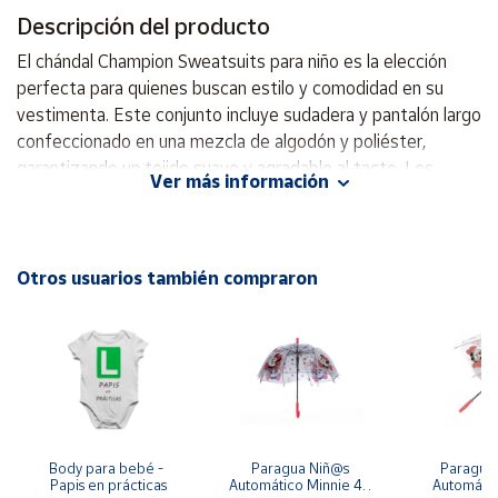
Descripción del producto
Cuenta
El chándal Champion Sweatsuits para niño es la elección
perfecta para quienes buscan estilo y comodidad en su
Área
vestimenta. Este conjunto incluye sudadera y pantalón largo
cliente
confeccionado en una mezcla de algodón y poliéster,
garantizando un tejido suave y agradable al tacto. Los
Ver más información
puños y tobillos elásticos añaden un toque funcional al
Ubicación
diseño, ideal para las actividades diarias de los más
pequeños. Es perfecto para hacer deporte o simplemente
Península
para estar cómodo en casa. Con el chándal Champion, tus
Otros usuarios también compraron
y
hijos lucirán siempre a la moda. Longitud: Pantalón largo.
Baleares
Material: Mezcla de algodón y poliéster. Comodidad: Tejido
Canarias,
suave. Diseño: Puños y tobillos elásticos
Ceuta y
Melilla
Body para bebé - 
Paragua Niñ@s 
Paraguas 
Papis en prácticas
Automático Minnie 48 
Automátic