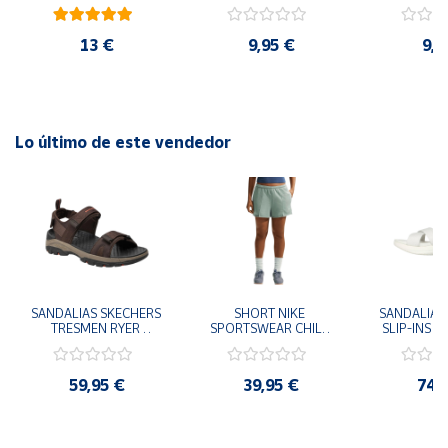
cm y 78 cm Diámetro
48cm y
diám
13 €
9,95 €
9,9
Lo último de este vendedor
SANDALIAS SKECHERS 
SHORT NIKE 
SANDALIAS 
TRESMEN RYER 
SPORTSWEAR CHILL 
SLIP-INS U
MARRON CHOCOLATE 
TERRY VERDE II3980-
3.0 NEVER
205112-CHOC 
006 PANTALONES 
BLANCO
HOMBRE SANDALIAS 
CORTOS MUJER
119975
59,95 €
39,95 €
74,
COMODAS
SANDALIAS
MU