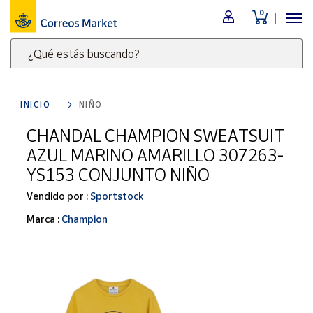
0
Menú
¿Qué estás buscando?
Nuestro
catálogo
Escribe
palabras
INICIO
NIÑO
clave
Alimentación
para
CHANDAL CHAMPION SWEATSUIT
Bebidas
buscar
AZUL MARINO AMARILLO 307263-
Ocio y cultura
productos
YS153 CONJUNTO NIÑO
en
Juguetes y
juegos
Correos
Vendido por :
Sportstock
Market
Libros y
Marca :
Champion
.
revistas
Merchandising
y regalos
Tienda de
Correos