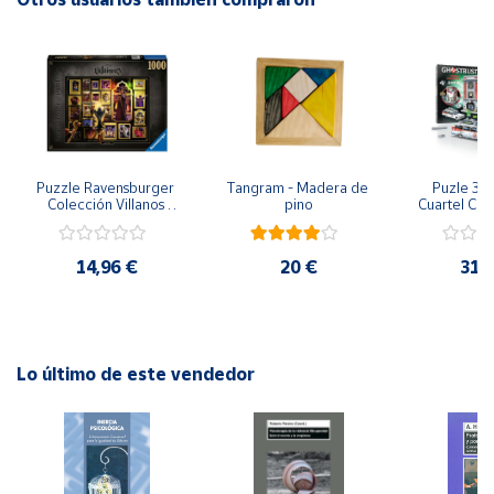
Cuenta
Área
cliente
Puzzle Ravensburger 
Tangram - Madera de 
Puzle 3D 
Ubicación
Colección Villanos 
pino
Cuartel Caz
Disney Jafar de 
Ghostbust
Aladdin, 1000 Piezas 
Península
14,96 €
20 €
31,
y
Baleares
Canarias,
Ceuta y
Lo último de este vendedor
Melilla