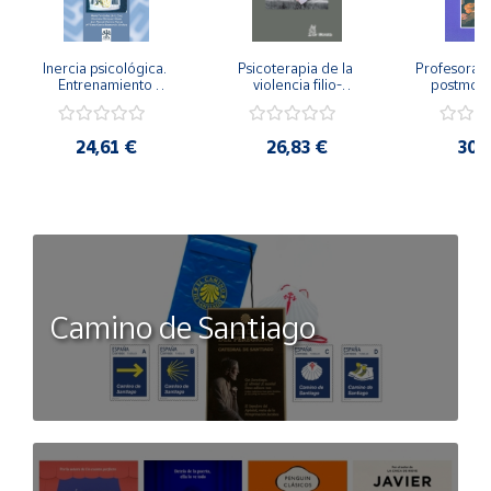
Inercia psicológica. 
Psicoterapia de la 
Profesorado,
Entrenamiento 
violencia filio-
postmode
Emocional para la 
parental. Entre el 
Cambian los
Igualdad de Género.
secreto y la 
cambi
vergüenza.
profes
24,61 €
26,83 €
30,
Camino de Santiago