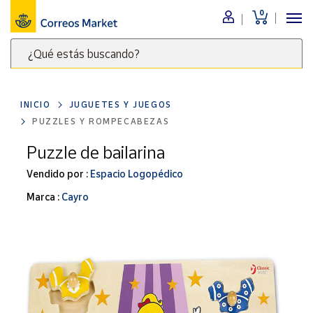
0
Menú
¿Qué estás buscando?
Nuestro
catálogo
Escribe
palabras
INICIO
JUGUETES Y JUEGOS
clave
Alimentación
PUZZLES Y ROMPECABEZAS
para
Bebidas
buscar
Puzzle de bailarina
Ocio y cultura
productos
Vendido por :
Espacio Logopédico
en
Juguetes y
juegos
Correos
Marca :
Cayro
Market
Libros y
.
revistas
Merchandising
y regalos
Tienda de
Correos