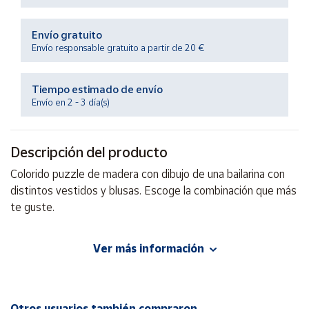
Productos
Solidarios
Envío gratuito
Envío responsable gratuito a partir de 20 €
Ayuda
Tiempo estimado de envío
Centro
Envío en 2 - 3 día(s)
de ayuda
Contacto
Descripción del producto
Colorido puzzle de madera con dibujo de una bailarina con
Vendedores
distintos vestidos y blusas. Escoge la combinación que más
te guste.
Mapa de
vendedores
Ver más información
Hazte
EAN: 6940351720841
vendedor
Área
vendedor
Otros usuarios también compraron