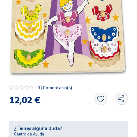
Artesanía
Oficina y
Papelería
Para Canarias,
Ceuta y Melilla
Más
populares
Bono
Cultural
0 | Comentario(s)
Nuestros
12,02 €
vendedores
Las
novedades
de Correos
Market
¿Tienes alguna duda?
Centro de Ayuda