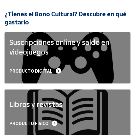
¿Tienes el Bono Cultural? Descubre en qué
Cuenta
gastarlo
Área
cliente
Suscripciones online y saldo en
videojuegos
Ubicación
PRODUCTO DIGITAL
Península
y
Baleares
Canarias,
Ceuta y
Libros y revistas
Melilla
PRODUCTO FÍSICO