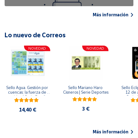
Más información
Lo nuevo de Correos
NOVEDAD
NOVEDAD
Sello Agua. Gestión por 
Sello Mariano Haro 
Sello Ecl
cuencas: la fuerza de 
Cisneros | Serie Deportes
12 de 
una idea.| Serie España 
Serie C
ES| Pliego Premium
3 €
14,40 €
Más información