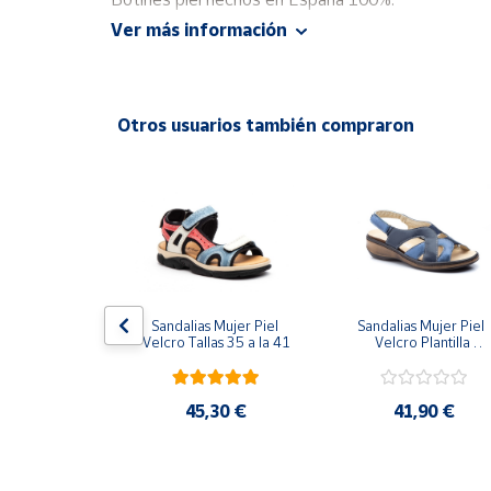
Productos
Ver más información
Solidarios
Zapatos Fabricados en Elche - Alicante.
Ayuda
Otros usuarios también compraron
Centro
de ayuda
Contacto
Vendedores
de piel con 
Sandalias Mujer Piel 
Sandalias Mujer Piel  
xclusivo y 
Mapa de
Velcro Tallas 35 a la 41
Velcro Plantilla 
allas 35  a la 
Extraíble Tallas 35 a la
vendedores
41
42
Hazte
,20 €
45,30 €
41,90 €
vendedor
Área
vendedor