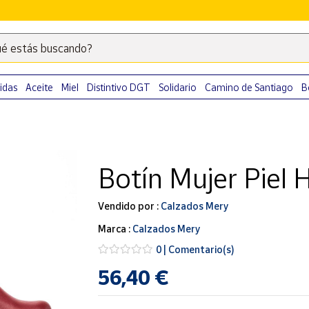
é estás buscando?
Escribe
palabras
clave
idas
Aceite
Miel
Distintivo DGT
Solidario
Camino de Santiago
B
para
buscar
productos
en
Botín Mujer Piel H
Correos
Market
.
Vendido por :
Calzados Mery
Marca :
Calzados Mery
0 | Comentario(s)
56,40 €