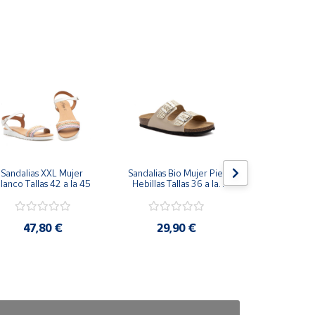
Sandalias XXL Mujer 
Sandalias Bio Mujer Piel 
Sandalias el
lanco Tallas 42 a la 45
Hebillas Tallas 36 a la 
piel combinan
41
estilo - Talla
47,80 €
29,90 €
45,5