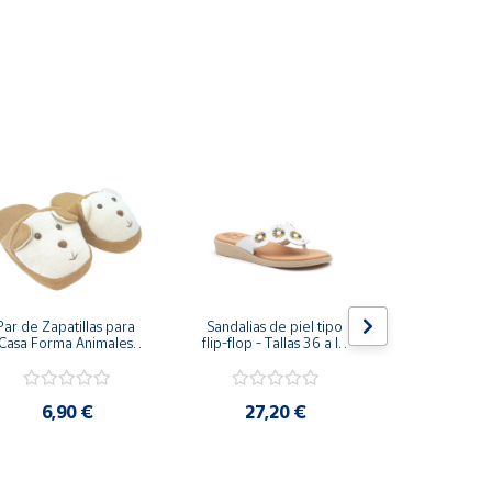
Par de Zapatillas para 
Sandalias de piel tipo 
Sandalias Va
Casa Forma Animales 
flip-flop - Tallas 36 a la 
mujer Piel P
amaño Unisex Marrón 
41
6,5 
Gris Crema
6,90 €
27,20 €
31,7