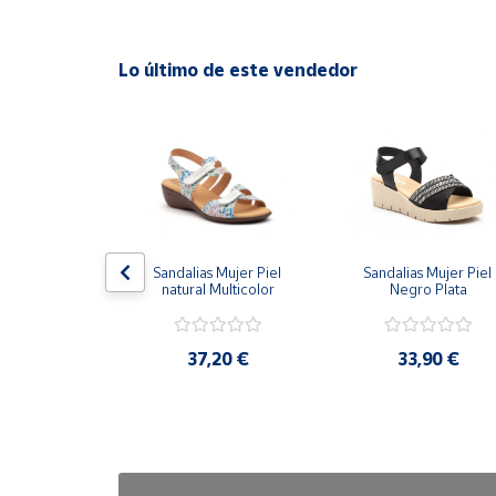
Cuenta
Lo último de este vendedor
Área
cliente
Ubicación
Península
 Mujer Piel 
Sandalias Mujer Piel 
Sandalias Mujer Piel 
y
 Tacón Alto
natural Multicolor
Negro Plata
Baleares
Canarias,
,90 €
37,20 €
33,90 €
Ceuta y
Melilla