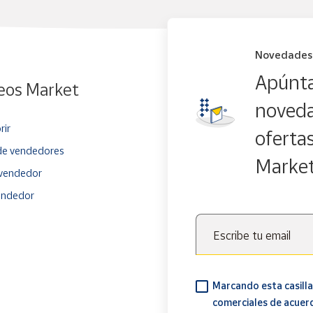
Novedades
Apúnta
eos Market
noveda
rir
oferta
e vendedores
Marke
vendedor
endedor
Escribe tu email
Marcando esta casilla
comerciales de acuer