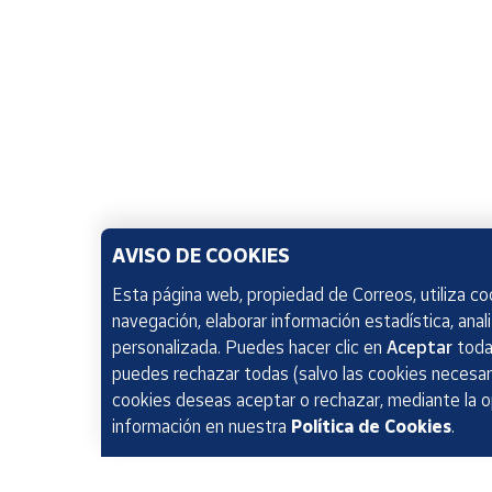
AVISO DE COOKIES
Esta página web, propiedad de Correos, utiliza coo
navegación, elaborar información estadística, anal
personalizada. Puedes hacer clic en
Aceptar
todas
puedes rechazar todas (salvo las cookies necesari
cookies deseas aceptar o rechazar, mediante la 
información en nuestra
Política de Cookies
.