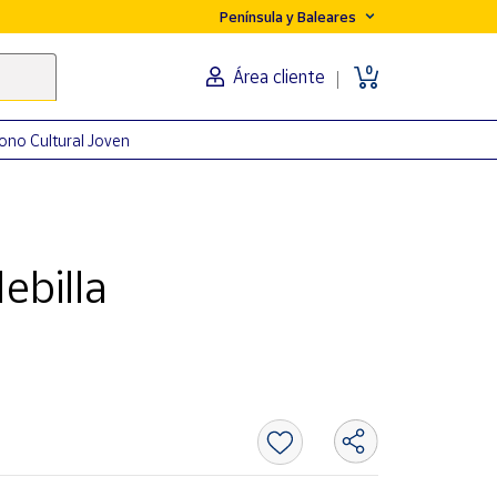
Península y Baleares
0
Área cliente
ono Cultural Joven
ebilla