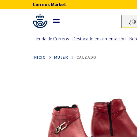
Correos Market
Menú
¿Qu
Nuestro
catálogo
Tienda de Correos
Destacado en alimentación
Beb
Alimentación
INICIO
MUJER
CALZADO
Bebidas
Ocio y cultura
Juguetes y
juegos
Libros y
revistas
Merchandising
y regalos
Tienda de
Correos