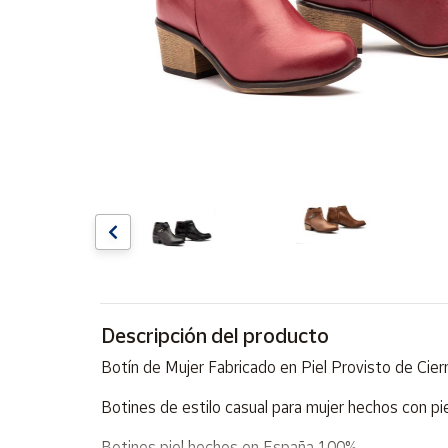
Artesanía
Oficina y
Papelería
Para Canarias,
Ceuta y Melilla
Más
populares
Bono
Cultural
Nuestros
vendedores
Descripción del producto
Las
Botín de Mujer Fabricado en Piel Provisto de Cier
novedades
de Correos
Botines de estilo casual para mujer hechos con piel
Market
Botines piel hechos en España 100%.