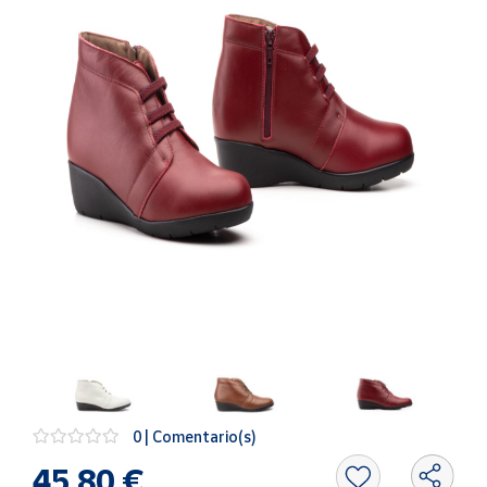
Artesanía
Oficina y
Papelería
Para Canarias,
Ceuta y Melilla
Más
populares
Bono
Cultural
Nuestros
vendedores
Las
novedades
de Correos
0 | Comentario(s)
Market
45,80 €