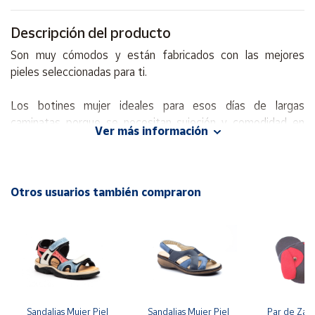
Descripción del producto
Cuenta
Son muy cómodos y están fabricados con las mejores
pieles seleccionadas para ti.
Área
cliente
Los botines mujer ideales para esos días de largas
caminatas porque se necesitan sujeción y comodidad en
Ubicación
Ver más información
nuestros pies.
Península
Aportan un estilo dinámico y juvenil estos botines cómodos
y
de mujer en piel.
Otros usuarios también compraron
Baleares
Canarias,
Botines confort para mujer de piel natural, cierre de
Ceuta y
cremallera interior y cordoneras elásticas, muy cómodos.
Melilla
BOTINES PIEL HECHOS EN ESPAÑA 100%. ZAPATOS
DE ELCHE -ALICANTE-
Sandalias Mujer Piel 
Sandalias Mujer Piel  
Par de Zapat