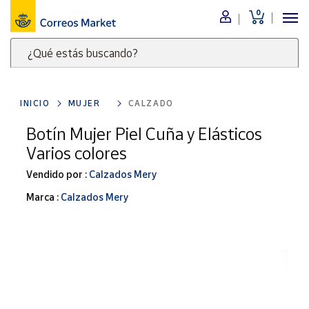
0
Menú
¿Qué estás buscando?
Nuestro
catálogo
Escribe
palabras
INICIO
MUJER
CALZADO
clave
Alimentación
para
Botín Mujer Piel Cuña y Elásticos
Bebidas
buscar
Varios colores
Ocio y cultura
productos
en
Vendido por :
Calzados Mery
Juguetes y
juegos
Correos
Marca :
Calzados Mery
Market
Libros y
.
revistas
Merchandising
y regalos
Tienda de
Correos