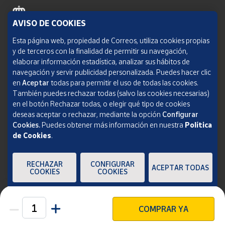
AVISO DE COOKIES
Política de cookies
Esta página web, propiedad de Correos, utiliza cookies propias
y de terceros con la finalidad de permitir su navegación,
Aviso legal
elaborar información estadística, analizar sus hábitos de
navegación y servir publicidad personalizada. Puedes hacer clic
Condiciones del servicio
en
Aceptar
todas para permitir el uso de todas las cookies.
También puedes rechazar todas (salvo las cookies necesarias)
Política de Privacidad Web
en el botón Rechazar todas, o elegir qué tipo de cookies
deseas aceptar o rechazar, mediante la opción
Configurar
Informe de transparencia
Cookies.
Puedes obtener más información en nuestra
Política
de Cookies
.
SOCIEDAD ESTATAL CORREOS Y TELÉGRAFOS, S.A., S.M.E. Todos los derechos
reservados.
RECHAZAR
CONFIGURAR
ACEPTAR TODAS
COOKIES
COOKIES
COMPRAR YA
Unidades