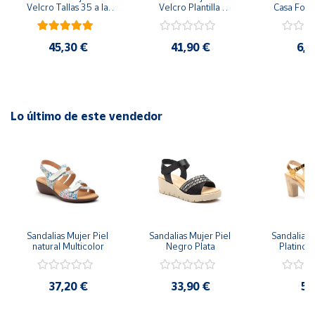
Velcro Tallas 35 a la 
Velcro Plantilla 
Casa Form
41
Extraíble Tallas 35 a la 
Perrito Tam
42
Unisex A
45,30 €
41,90 €
6,9
Lo último de este vendedor
Sandalias Mujer Piel 
Sandalias Mujer Piel 
Sandalias M
natural Multicolor
Negro Plata
Platino M
Tacón Tallas
37,20 €
33,90 €
59