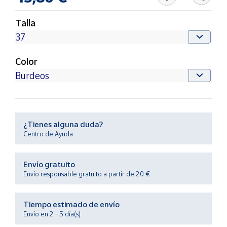
Productos
Solidarios
Talla
Ayuda
Color
Centro
de ayuda
Contacto
¿Tienes alguna duda?
Vendedores
Centro de Ayuda
Mapa de
Envío gratuito
vendedores
Envío responsable gratuito a partir de 20 €
Hazte
vendedor
Tiempo estimado de envío
Área
Envío en 2 - 5 día(s)
vendedor