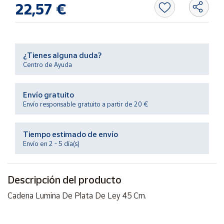
22,57 €
Productos
Solidarios
Ayuda
¿Tienes alguna duda?
Centro de Ayuda
Centro
de ayuda
Envío gratuito
Contacto
Envío responsable gratuito a partir de 20 €
Vendedores
Tiempo estimado de envío
Envío en 2 - 5 día(s)
Mapa de
vendedores
Descripción del producto
Hazte
vendedor
Cadena Lumina De Plata De Ley 45 Cm.
Área
vendedor