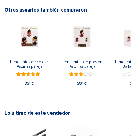
Otros usuarios también compraron
Cuenta
Área
cliente
Ubicación
Pendientes de colgar 
Pendientes de presión 
Pendientes 
Asturias pareja
Asturias pareja
Bailarin
Península
y
Baleares
22 €
22 €
22
Canarias,
Ceuta y
Melilla
Lo último de este vendedor