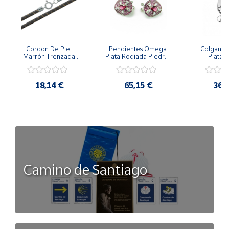
Cordon De Piel 
Pendientes Omega 
Colgante 
Marrón Trenzada 
Plata Rodiada Piedras 
Plata D
4Mm Con Terminal De 
Rosas Con Circonitas
Person
Plata De 45Cm
18,14 €
65,15 €
36,
Camino de Santiago