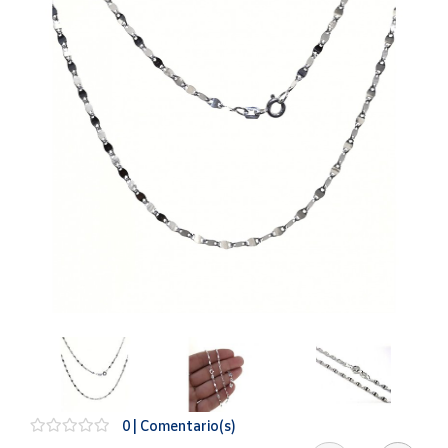
Artesanía
Oficina y
Papelería
Para Canarias,
Ceuta y Melilla
Más
populares
Bono
Cultural
Nuestros
vendedores
Las
novedades
de Correos
Market
0 | Comentario(s)