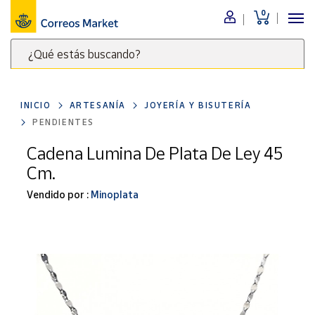
0
Menú
¿Qué estás buscando?
Nuestro
catálogo
Escribe
palabras
INICIO
ARTESANÍA
JOYERÍA Y BISUTERÍA
clave
Alimentación
PENDIENTES
para
Bebidas
buscar
Cadena Lumina De Plata De Ley 45
Ocio y cultura
productos
Cm.
en
Juguetes y
juegos
Correos
Vendido por :
Minoplata
Market
Libros y
.
revistas
Merchandising
y regalos
Tienda de
Correos